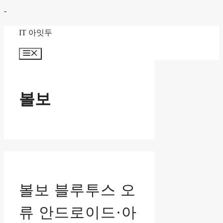
컨
-
텐
IT 아잇두
츠
로
메
뉴
건
너
뛰
볼보
기
볼보 블루투스 오
류 안드로이드·아