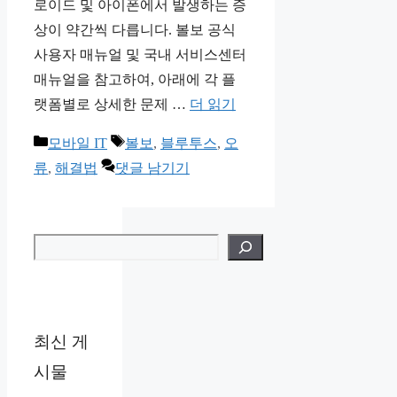
로이드 및 아이폰에서 발생하는 증
상이 약간씩 다릅니다. 볼보 공식
사용자 매뉴얼 및 국내 서비스센터
매뉴얼을 참고하여, 아래에 각 플
랫폼별로 상세한 문제 …
더 읽기
카
태
모바일 IT
볼보
,
블루투스
,
오
테
그
류
,
해결법
댓글 남기기
고
리
검색
최신 게
시물