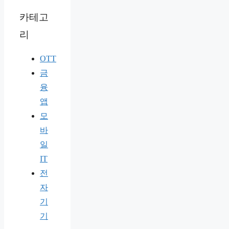
카테고
리
OTT
금
융
앱
모
바
일
IT
전
자
기
기