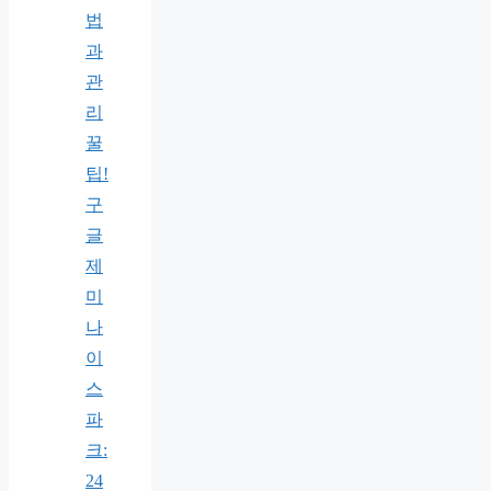
법
과
관
리
꿀
팁!
구
글
제
미
나
이
스
파
크:
24