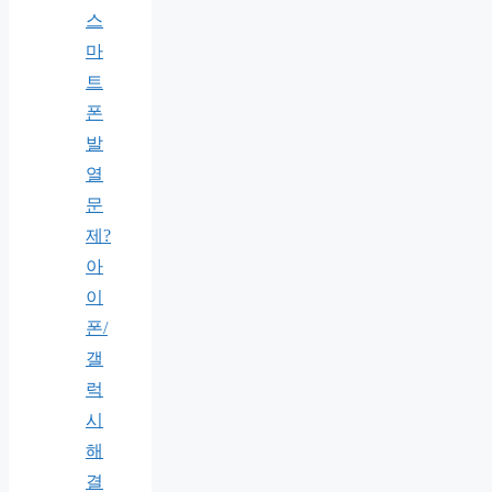
스
마
트
폰
발
열
문
제?
아
이
폰/
갤
럭
시
해
결