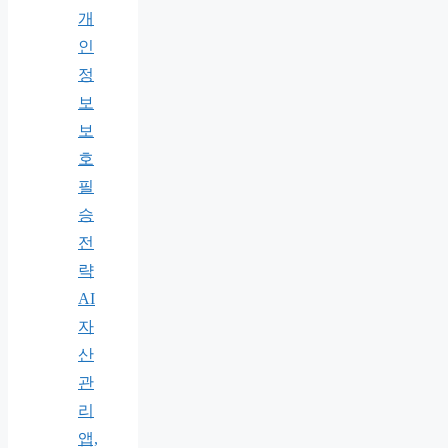
개
인
정
보
보
호
필
승
전
략
AI
자
산
관
리
앱,