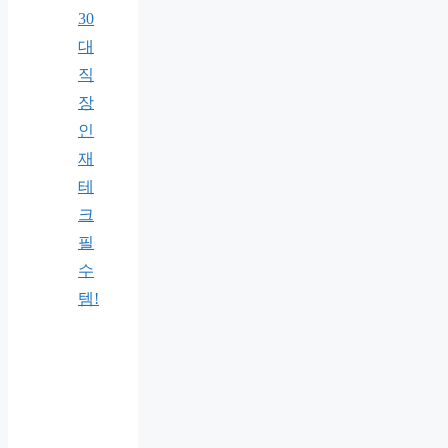
30
대
직
장
인
재
테
크
필
수
템!