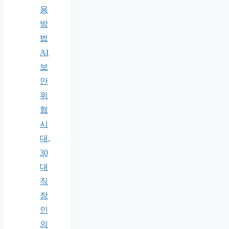
용
방
법
AI
보
안
위
협
시
대,
30
대
직
장
인
의