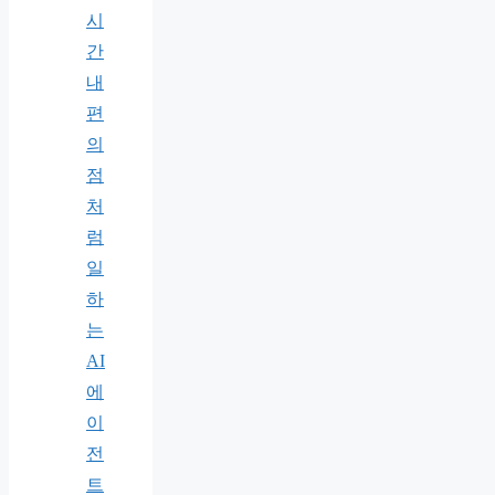
시
간
내
편
의
점
처
럼
일
하
는
AI
에
이
전
트