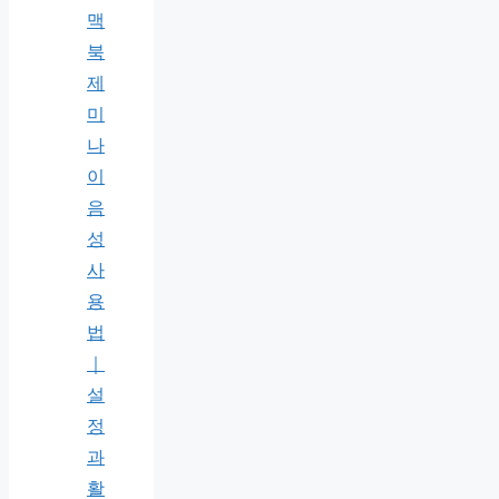
맥
북
제
미
나
이
음
성
사
용
법
｜
설
정
과
활