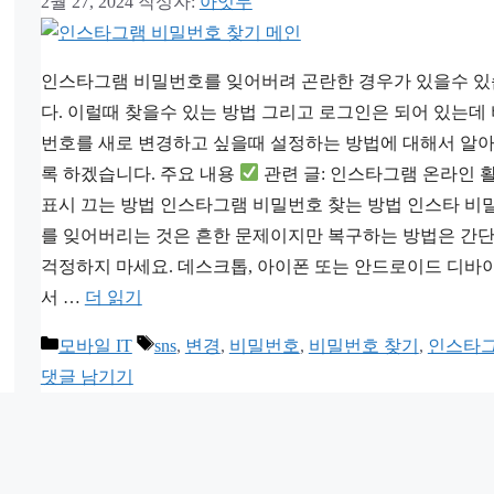
2월 27, 2024
작성자:
아잇두
인스타그램 비밀번호를 잊어버려 곤란한 경우가 있을수 
다. 이럴때 찾을수 있는 방법 그리고 로그인은 되어 있는데
번호를 새로 변경하고 싶을때 설정하는 방법에 대해서 알
록 하겠습니다. 주요 내용
관련 글: 인스타그램 온라인 
표시 끄는 방법 인스타그램 비밀번호 찾는 방법 인스타 비
를 잊어버리는 것은 흔한 문제이지만 복구하는 방법은 간
걱정하지 마세요. 데스크톱, 아이폰 또는 안드로이드 디바
서 …
더 읽기
카
태
모바일 IT
sns
,
변경
,
비밀번호
,
비밀번호 찾기
,
인스타
테
그
댓글 남기기
고
리