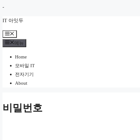
컨
-
텐
IT 아잇두
츠
로
메
뉴
건
메뉴
너
Home
뛰
모바일 IT
기
전자기기
About
비밀번호