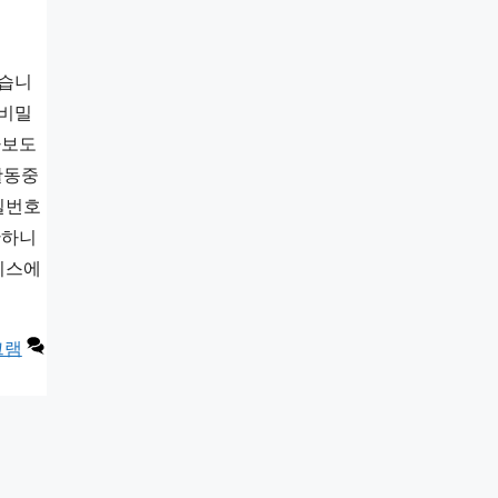
있습니
 비밀
아보도
활동중
밀번호
단하니
이스에
그램