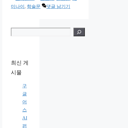
테
그
미나이
,
학술문
댓글 남기기
고
리
검색
최신 게
시물
구
글
어
스
AI
편