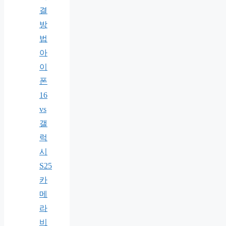
결
방
법
아
이
폰
16
vs
갤
럭
시
S25
카
메
라
비