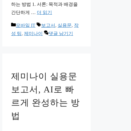
하는 방법 1. 서론: 목적과 배경을
간단하게 …
더 읽기
카
태
모바일 IT
보고서
,
실용문
,
작
테
그
성 팁
,
제미나이
댓글 남기기
고
리
제미나이 실용문
보고서, AI로 빠
르게 완성하는 방
법