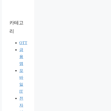
카테고
리
OTT
금
융
앱
모
바
일
IT
전
자