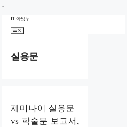
컨
-
텐
IT 아잇두
츠
로
메
뉴
건
너
뛰
실용문
기
제미나이 실용문
vs 학술문 보고서,