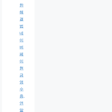
한
해
결
법
네
이
버
페
이
현
금
영
수
증,
연
말