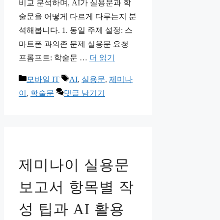
비교 분석하며, AI가 실용문과 학
술문을 어떻게 다르게 다루는지 분
석해봅니다. 1. 동일 주제 설정: 스
마트폰 과의존 문제 실용문 요청
프롬프트: 학술문 …
더 읽기
카
태
모바일 IT
AI
,
실용문
,
제미나
테
그
이
,
학술문
댓글 남기기
고
리
제미나이 실용문
보고서 항목별 작
성 팁과 AI 활용