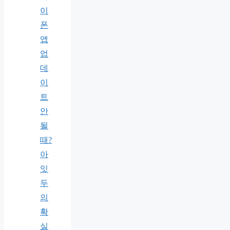
이
폰
앱
업
데
이
트
안
될
때?
아
잇
두
의
확
실