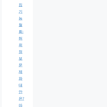
집
기
능
철
회:
허
위
정
보
문
제
와
대
안
은?
아