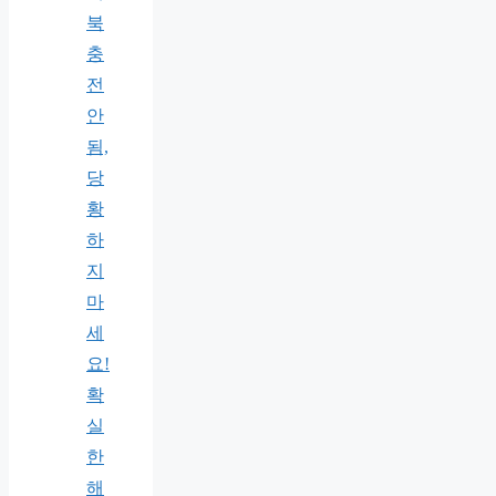
북
충
전
안
됨,
당
황
하
지
마
세
요!
확
실
한
해