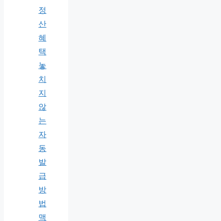
정
산
혜
택
놓
치
지
않
는
자
동
발
급
방
법
맥