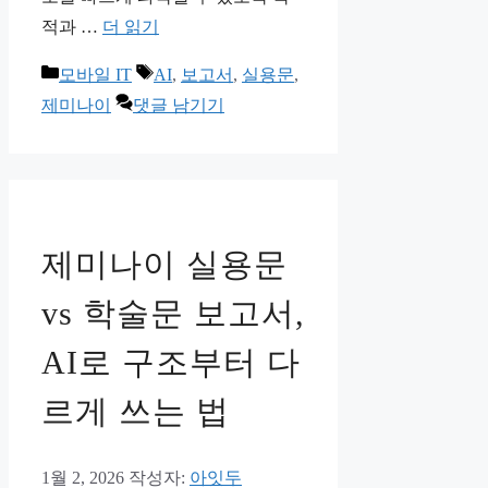
적과 …
더 읽기
카
태
모바일 IT
AI
,
보고서
,
실용문
,
테
그
제미나이
댓글 남기기
고
리
제미나이 실용문
vs 학술문 보고서,
AI로 구조부터 다
르게 쓰는 법
1월 2, 2026
작성자:
아잇두