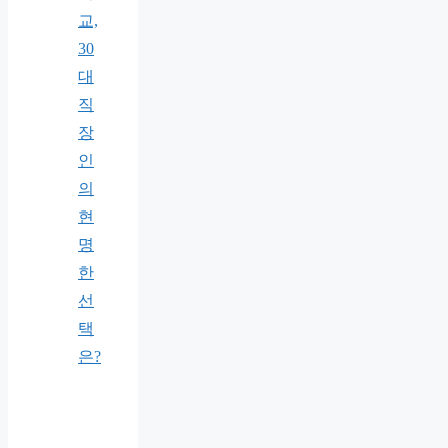
교,
30
대
직
장
인
의
현
명
한
선
택
은?