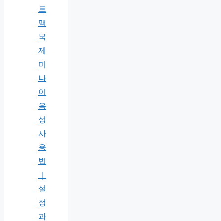
트
맥
북
제
미
나
이
음
성
사
용
법
｜
설
정
과