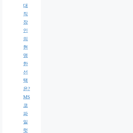
대
직
장
인
의
현
명
한
선
택
은?
MS
코
파
일
럿