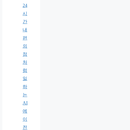
24
시
간
내
편
의
점
처
럼
일
하
는
AI
에
이
전