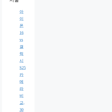
아
이
폰
16
vs
갤
럭
시
S25
카
메
라
비
교,
30