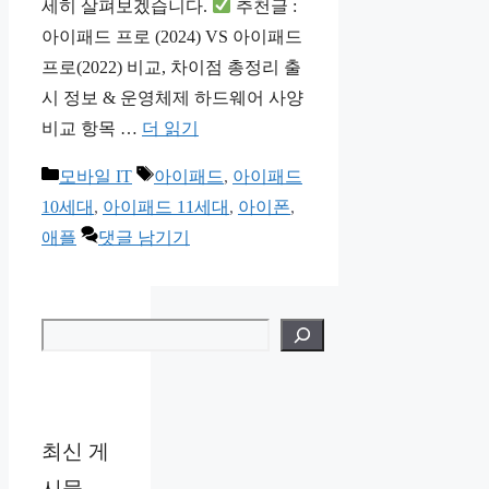
세히 살펴보겠습니다.
추천글 :
아이패드 프로 (2024) VS 아이패드
프로(2022) 비교, 차이점 총정리 출
시 정보 & 운영체제 하드웨어 사양
비교 항목 …
더 읽기
카
태
모바일 IT
아이패드
,
아이패드
테
그
10세대
,
아이패드 11세대
,
아이폰
,
고
애플
댓글 남기기
리
검색
최신 게
시물