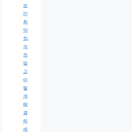
보
안
취
약
점,
걱
정
말
고
이
렇
게
해
결
하
세