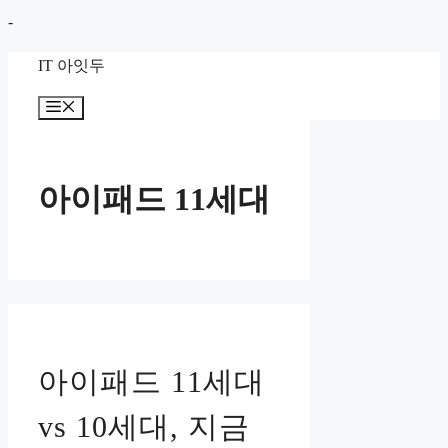
컨
-
텐
IT 아잇두
츠
로
메
뉴
건
너
뛰
아이패드 11세대
기
아이패드 11세대
vs 10세대, 지금