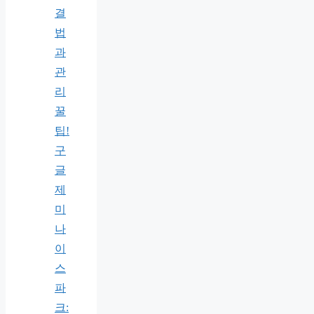
결
법
과
관
리
꿀
팁!
구
글
제
미
나
이
스
파
크: