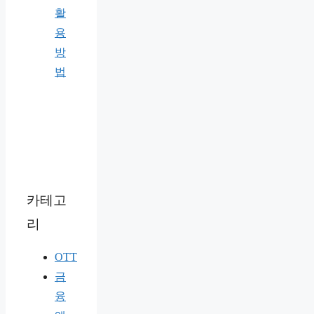
활
용
방
법
카테고
리
OTT
금
융