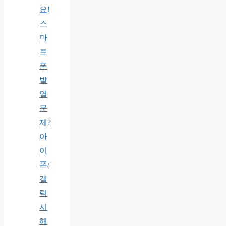
요!
스
마
트
폰
발
열
문
제?
아
이
폰/
갤
럭
시
해