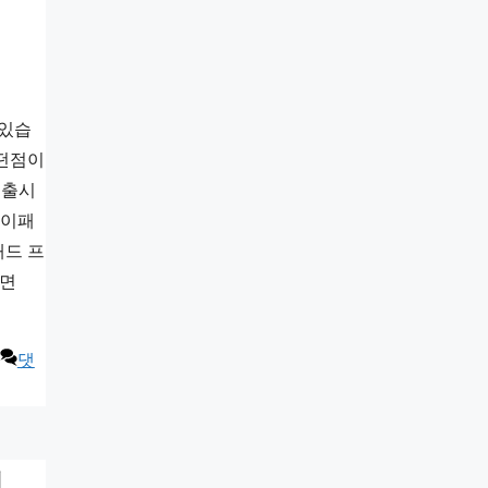
 있습
어떤점이
 출시
아이패
패드 프
화면
댓
리