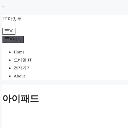
컨
-
텐
IT 아잇두
츠
로
메
뉴
건
메뉴
너
Home
뛰
모바일 IT
기
전자기기
About
아이패드