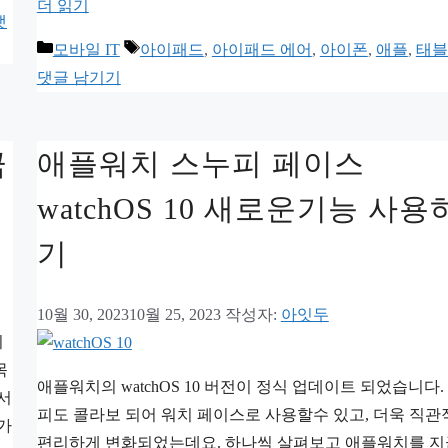
더 읽기
댓
카
태
모바일 IT
아이패드
,
아이패드 에어
,
아이폰
,
애플
,
태블
테
그
댓글 남기기
고
리
금
애플워치 스누피 페이스
watchOS 10 새로운기능 사용
기
10월 30, 2023
10월 25, 2023
작성자:
아잇두
시
목
애플워치의 watchOS 10 버전이 정식 업데이트 되었습니다.
서
피도 콜라보 되어 워치 페이스로 사용할수 있고, 더욱 직
가
편리하게 변화되었는데요. 하나씩 살펴보고 애플워치를 지