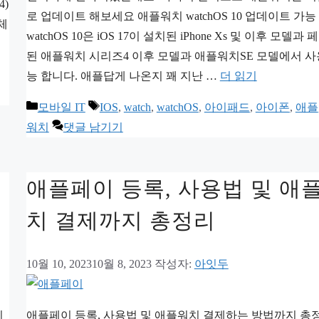
4)
로 업데이트 해보세요 애플워치 watchOS 10 업데이트 가능
체
watchOS 10은 iOS 17이 설치된 iPhone Xs 및 이후 모델과
된 애플워치 시리즈4 이후 모델과 애플워치SE 모델에서 사
능 합니다. 애플답게 나온지 꽤 지난 …
더 읽기
카
태
모바일 IT
IOS
,
watch
,
watchOS
,
아이패드
,
아이폰
,
애플
테
그
워치
댓글 남기기
고
리
애플페이 등록, 사용법 및 애
치 결제까지 총정리
10월 10, 2023
10월 8, 2023
작성자:
아잇두
기
애플페이 등록, 사용법 및 애플워치 결제하는 방법까지 총