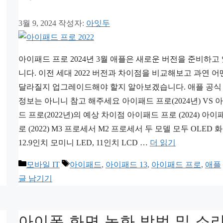
3월 9, 2024
작성자:
아잇두
아이패드 프로 2024년 3월 애플은 새로운 버전을 준비하고
니다. 이전 세대 2022 버전과 차이점을 비교해보고 과연 
달라질지 업그레이드해야 할지 알아보겠습니다. 애플 공식
정보는 아니니 참고 해주세요 아이패드 프로(2024년) VS 
드 프로(2022년)의 예상 차이점 아이패드 프로 (2024) 아이
로 (2022) M3 프로세서 M2 프로세서 두 모델 모두 OLED 
12.9인치 모미니 LED, 11인치 LCD …
더 읽기
카
태
모바일 IT
아이패드
,
아이패드 13
,
아이패드 프로
,
애플
테
그
글 남기기
고
리
아이폰 화면 녹화 방법 및 소