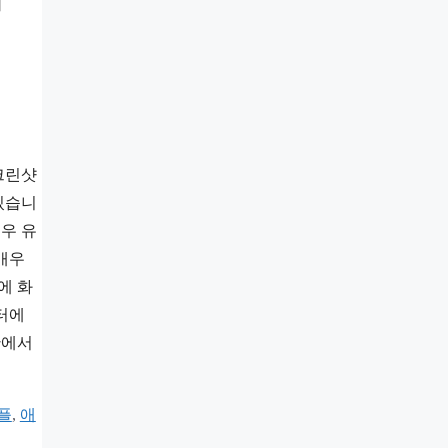
크린샷
있습니
매우 유
매우
에 화
터에
단에서
플
,
애