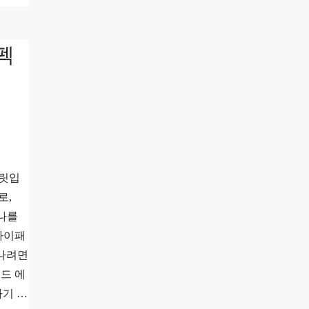
펙
블릿입
로,
하나를
아이패
만나려면
패드 에
차기 …