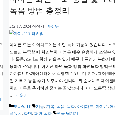
녹음 방법 총정리
2월 17, 2024
작성자:
아잇두
고
아이폰 또는 아이패드에는 화면 녹화 기능이 있습니다. 스
으로만 부족할 때 화면녹화 기능은 매우 유용하게 쓰일수 
다. 물론, 소리도 함께 담을수 있기 때문에 동영상 녹화시 
시
용하게 쓰입니다. 아이폰 화면 녹화 방법 화면녹화 방법은 
니
간단합니다.제어센터에서 실행할수 있는데 먼저, 제어센터
면 기록 기능을 추가 해주셔야 합니다. 위 순서대로 제어센
화면 기록을 추가하면 준비는 끝났습니다.이제 오른쪽 상
…
더 읽기
에
카
태
모바일 IT
기능
,
기록
,
녹음
,
녹화
,
아이패드
,
아이폰
,
애
테
그
플워치
,
화면
,
화면 녹화
댓글 남기기