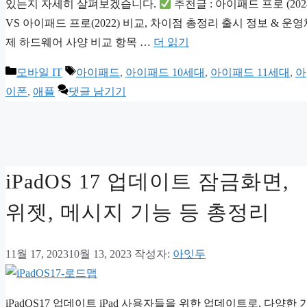
있는지 자세히 살펴보겠습니다.
추천글 : 아이패드 프로 (202
VS 아이패드 프로(2022) 비교, 차이점 총정리 출시 정보 & 운영
제 하드웨어 사양 비교 항목 …
더 읽기
카
태
모바일 IT
아이패드
,
아이패드 10세대
,
아이패드 11세대
,
아
테
그
이폰
,
애플
댓글 남기기
고
리
iPadOS 17 업데이트 잠금화면,
위젯, 메시지 기능 등 총정리
11월 17, 2023
10월 13, 2023
작성자:
아잇두
iPadOS17 업데이트 iPad 사용자들을 위한 업데이트로, 다양한 