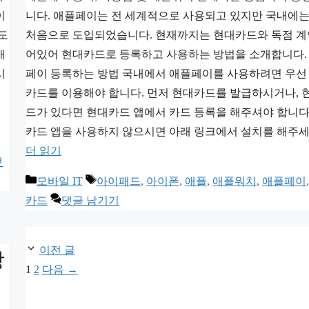
이
니다. 애플페이는 전 세계적으로 사용되고 있지만 국내에는
도
처음으로 도입되었습니다. 현재까지는 현대카드와 독점 
새
어있어 현대카드로 등록하고 사용하는 방법을 소개합니다.
시
페이 등록하는 방법 국내에서 애플페이를 사용하려면 우선
카드를 이용해야 합니다. 먼저 현대카드를 발급하시거나, 
드가 있다면 현대카드 앱에서 카드 등록을 해주셔야 합니다
카드 앱을 사용하지 않으시면 아래 링크에서 설치를 해주세
더 읽기
댓
카
태
모바일 IT
아이패드
,
아이폰
,
애플
,
애플워치
,
애플페이
테
그
카드
댓글 남기기
고
리
이전 글
방
페
페
1
2
다음
→
이
이
지
지