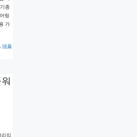
 기종
 페어링
용 가
,
애플
플워
정리입