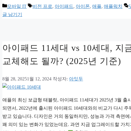
카
태
모바일 IT
비전 프로
,
아이패드
,
아이폰
,
애플
,
애플워치
테
그
글 남기기
고
리
아이패드 11세대 vs 10세대, 지
교체해도 될까? (2025년 기준)
8월 28, 2025
1월 12, 2024
작성자:
아잇두
애플의 최신 보급형 태블릿, 아이패드 11세대가 2025년 3월 출
되면서, 2022년에 출시된 아이패드 10세대와의 비교가 다시 주
받고 있습니다. 디자인은 거의 동일하지만, 성능과 가격 측면에
꽤 의미 있는 변화가 있었는데요. 과연 지금 업그레이드할 가치