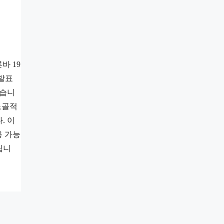
바 19
 발표
있습니
노골적
. 이
용 가능
립니