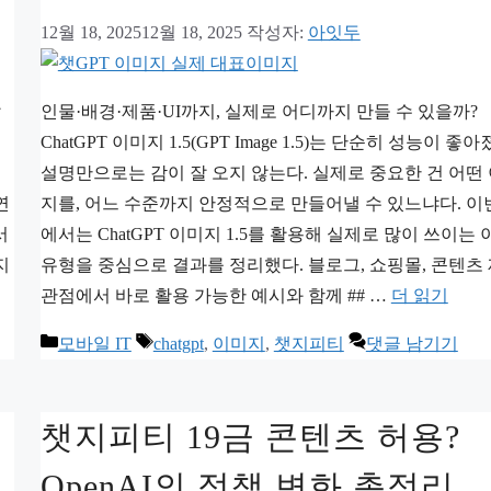
12월 18, 2025
12월 18, 2025
작성자:
아잇두
달
인물·배경·제품·UI까지, 실제로 어디까지 만들 수 있을까?
로
ChatGPT 이미지 1.5(GPT Image 1.5)는 단순히 성능이 좋
설명만으로는 감이 잘 오지 않는다. 실제로 중요한 건 어떤
연
지를, 어느 수준까지 안정적으로 만들어낼 수 있느냐다. 이
서
에서는 ChatGPT 이미지 1.5를 활용해 실제로 많이 쓰이는
지
유형을 중심으로 결과를 정리했다. 블로그, 쇼핑몰, 콘텐츠
관점에서 바로 활용 가능한 예시와 함께 ## …
더 읽기
카
태
모바일 IT
chatgpt
,
이미지
,
챗지피티
댓글 남기기
테
그
고
챗지피티 19금 콘텐츠 허용?
리
OpenAI의 정책 변화 총정리