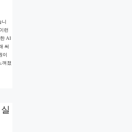
습니
 이런
한 AI
래 써
원이
 느껴졌
 실