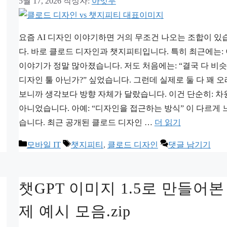
5월 17, 2026
작성자:
아잇두
요즘 AI 디자인 이야기하면 거의 무조건 나오는 조합이 있
다. 바로 클로드 디자인과 챗지피티입니다. 특히 최근에는:
이야기가 정말 많아졌습니다. 저도 처음에는: “결국 다 비슷
디자인 툴 아닌가?” 싶었습니다. 그런데 실제로 둘 다 꽤 오
보니까 생각보다 방향 자체가 달랐습니다. 이건 단순히: 차
아니었습니다. 아예: “디자인을 접근하는 방식” 이 다르게
습니다. 최근 공개된 클로드 디자인 …
더 읽기
카
태
모바일 IT
챗지피티
,
클로드 디자인
댓글 남기기
테
그
고
챗GPT 이미지 1.5로 만들어본
리
제 예시 모음.zip