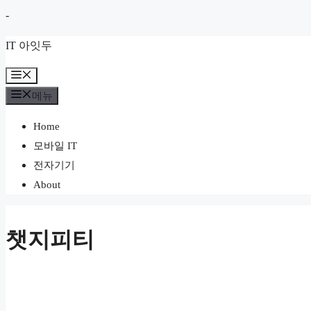
컨
-
텐
IT 아잇두
츠
로
메
뉴
건
메뉴
너
Home
뛰
모바일 IT
기
전자기기
About
챗지피티