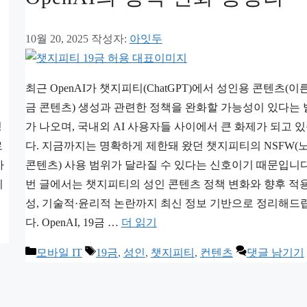
10월 20, 2025
작성자:
아잇두
최근 OpenAI가 챗지피티(ChatGPT)에서 성인용 콘텐츠(이른
금 콘텐츠) 생성과 관련한 정책을 완화할 가능성이 있다는
성
가 나오며, 국내외 AI 사용자들 사이에서 큰 화제가 되고 
로
다. 지금까지는 명확하게 제한돼 왔던 챗지피티의 NSFW(
자
콘텐츠) 사용 범위가 달라질 수 있다는 신호이기 때문입니다
지
번 글에서는 챗지피티의 성인 콘텐츠 정책 변화와 향후 적
성, 기술적·윤리적 논란까지 최신 정보 기반으로 정리해드
다. OpenAI, 19금 …
더 읽기
카
태
모바일 IT
19금
,
성인
,
챗지피티
,
컨텐츠
댓글 남기기
테
그
고