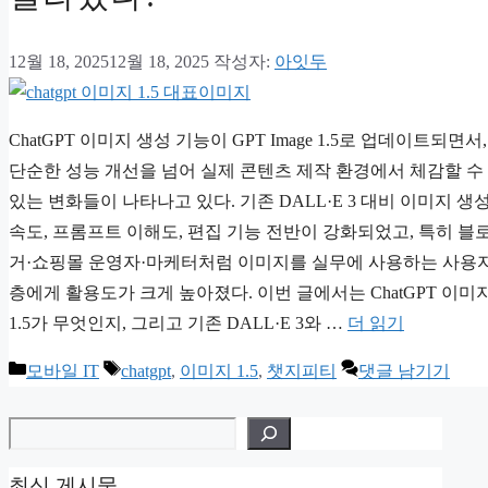
12월 18, 2025
12월 18, 2025
작성자:
아잇두
ChatGPT 이미지 생성 기능이 GPT Image 1.5로 업데이트되면서,
단순한 성능 개선을 넘어 실제 콘텐츠 제작 환경에서 체감할 수
있는 변화들이 나타나고 있다. 기존 DALL·E 3 대비 이미지 생
속도, 프롬프트 이해도, 편집 기능 전반이 강화되었고, 특히 블
거·쇼핑몰 운영자·마케터처럼 이미지를 실무에 사용하는 사용
층에게 활용도가 크게 높아졌다. 이번 글에서는 ChatGPT 이미
1.5가 무엇인지, 그리고 기존 DALL·E 3와 …
더 읽기
카
태
모바일 IT
chatgpt
,
이미지 1.5
,
챗지피티
댓글 남기기
테
그
검색
고
리
최신 게시물