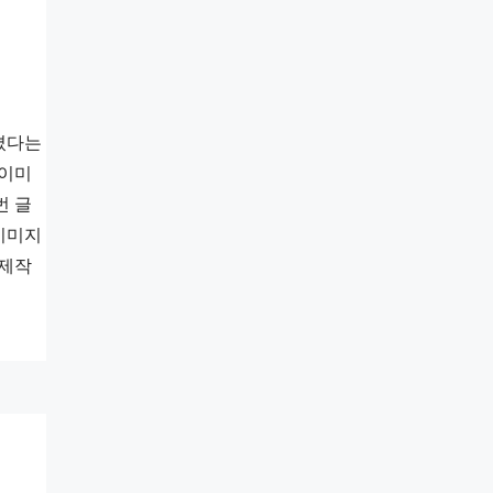
아졌다는
 이미
번 글
 이미지
 제작