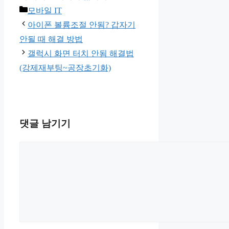
카
모바일 IT
테
아이폰 볼륨조절 안됨? 갑자기
고
안될 때 해결 방법
리
갤럭시 화면 터치 안됨 해결법
(강제재부팅~공장초기화)
댓글 남기기
댓
글