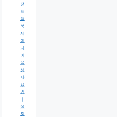
전
트
맥
북
제
미
나
이
음
성
사
용
법
｜
설
정