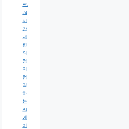
크:
24
시
간
내
편
의
점
처
럼
일
하
는
AI
에
이