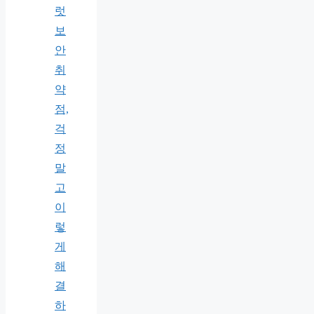
럿
보
안
취
약
점,
걱
정
말
고
이
렇
게
해
결
하