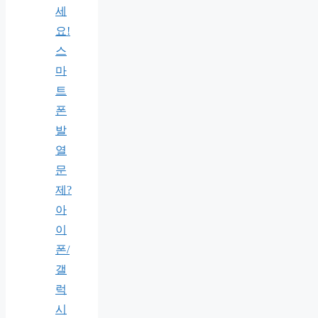
세
요!
스
마
트
폰
발
열
문
제?
아
이
폰/
갤
럭
시