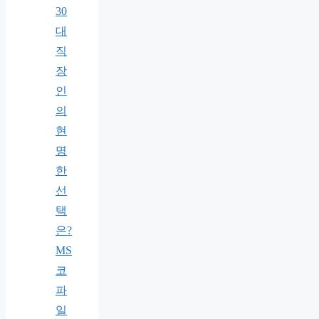
30
대
직
장
인
의
현
명
한
선
택
은?
MS
코
파
일