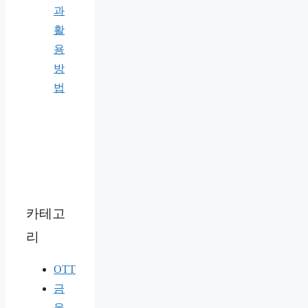
과
활
용
방
법
카테고
리
OTT
금
융