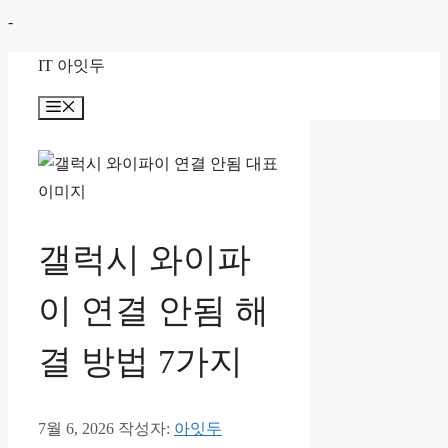
컨
-
텐
IT 아잇두
츠
로
메
뉴
건
너
뛰
기
갤럭시 와이파
이 연결 안됨 해
결 방법 7가지
7월 6, 2026
작성자:
아잇두