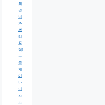
해
결
법
과
관
리
꿀
팁!
구
글
제
미
나
이
스
파