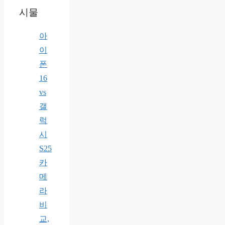
시물
아
이
폰
16
vs
갤
럭
시
S25
카
메
라
비
교,