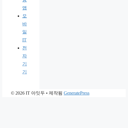
앱
모
바
일
IT
전
자
기
기
© 2026 IT 아잇두
• 제작됨
GeneratePress