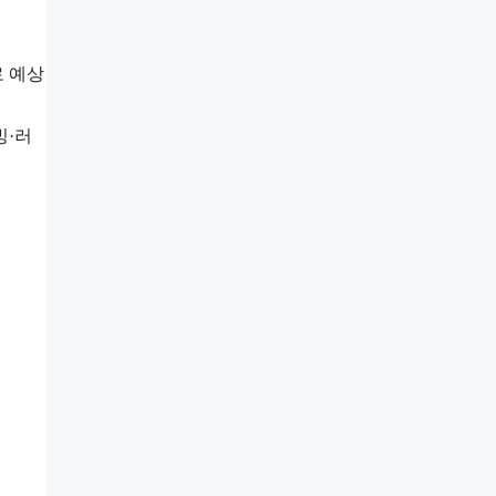
로 예상
빙·러