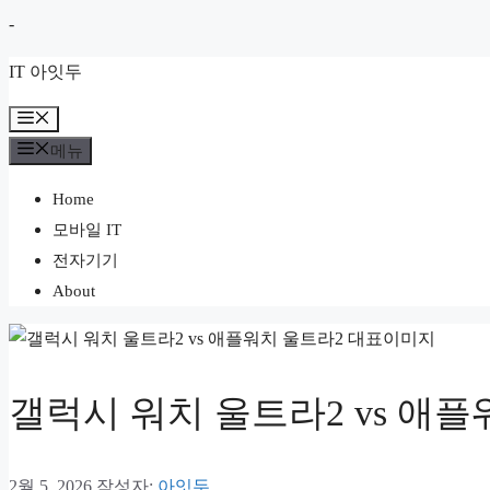
컨
-
텐
IT 아잇두
츠
로
메
뉴
건
메뉴
너
Home
뛰
모바일 IT
기
전자기기
About
갤럭시 워치 울트라2 vs 애플
2월 5, 2026
작성자:
아잇두