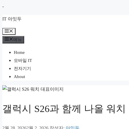
컨
-
텐
IT 아잇두
츠
로
메
뉴
건
메뉴
너
Home
뛰
모바일 IT
기
전자기기
About
갤럭시 S26과 함께 나올 워
2월 28, 2026
2월 2, 2026
작성자:
아잇두