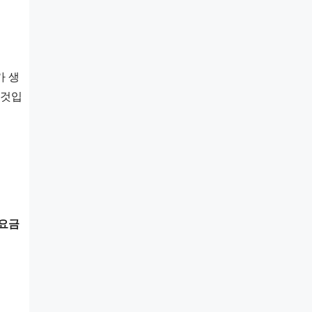
가 생
 것입
요금