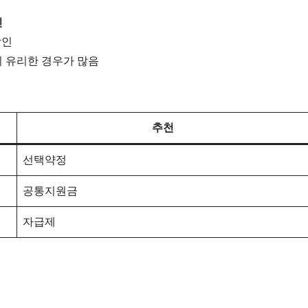
인
인
 유리한 경우가 많음
추천
선택약정
공통지원금
자급제