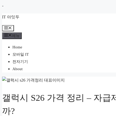
컨
-
텐
IT 아잇두
츠
로
메
뉴
건
메뉴
너
Home
뛰
모바일 IT
기
전자기기
About
갤럭시 S26 가격 정리 – 자급
까?