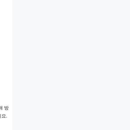
매 방
요.