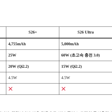
S26+
S26 Ultra
4,755mAh
5,000mAh
25W
60W (초고속 충전 3.0)
20W (Qi2.2)
15W (Qi2.2)
4.5W
4.5W