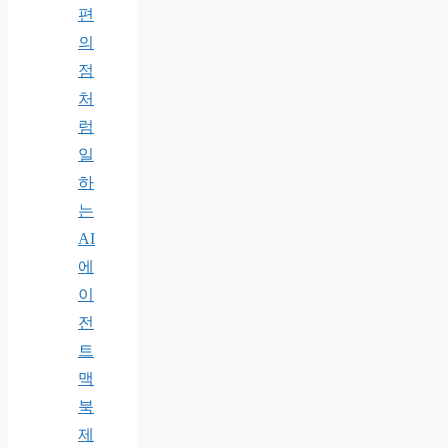
편
의
점
처
럼
일
하
는
AI
에
이
전
트
맥
북
제