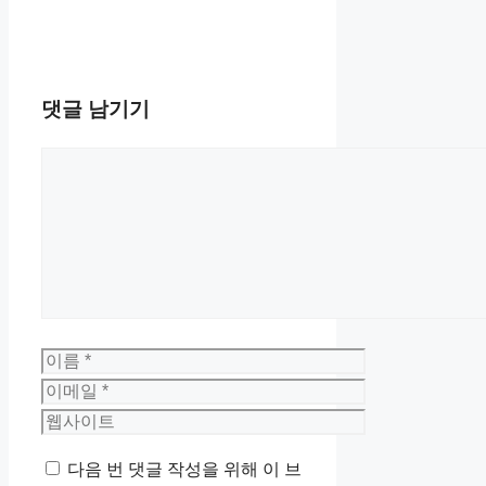
댓글 남기기
댓
글
이
름
이
메
웹
일
사
다음 번 댓글 작성을 위해 이 브
이