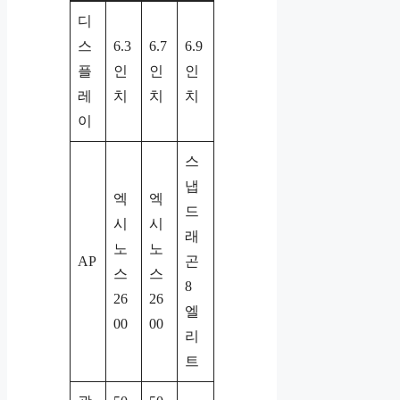
디
스
6.3
6.7
6.9
플
인
인
인
레
치
치
치
이
스
냅
엑
엑
드
시
시
래
노
노
AP
곤
스
스
8
26
26
엘
00
00
리
트