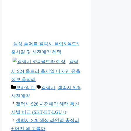
삼성 폴더블 갤럭시 플립5 폴드5
출시일 및 사전예약 혜택
갤럭
시 S24 울트라 출시일 디자인 유출
정보 총정리
카
태
모바일 IT
갤럭시
,
갤럭시 S26
,
테
그
사전예약
고
갤럭시 S26 사전예약 혜택 통신
리
사별 비교 (SKT·KT·LGU+)
갤럭시 S26 색상 라인업 총정리
+ 어떤 색 고를까