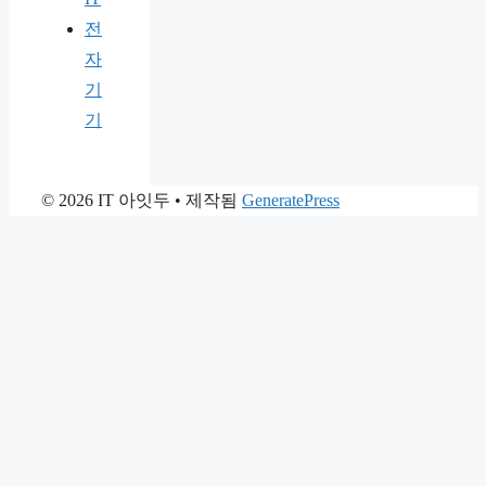
전
자
기
기
© 2026 IT 아잇두
• 제작됨
GeneratePress