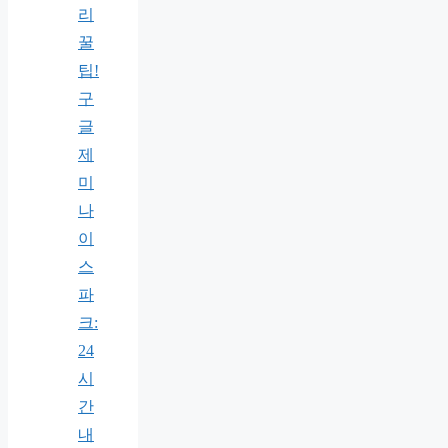
리
꿀
팁!
구
글
제
미
나
이
스
파
크:
24
시
간
내