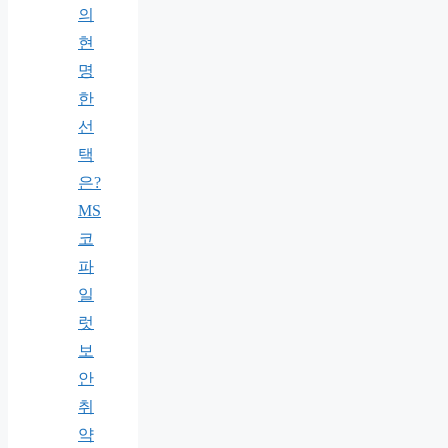
의
현
명
한
선
택
은?
MS
코
파
일
럿
보
안
취
약