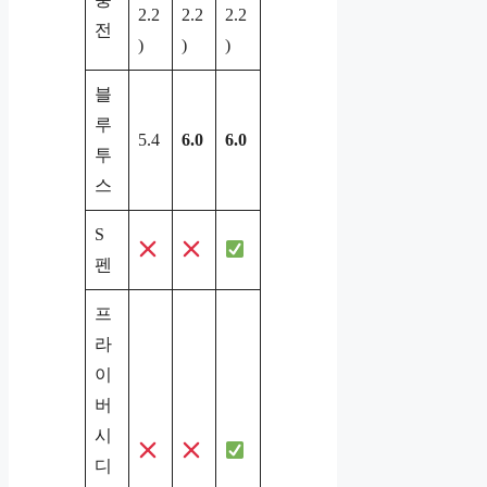
2.2
2.2
2.2
전
)
)
)
블
루
5.4
6.0
6.0
투
스
S
펜
프
라
이
버
시
디