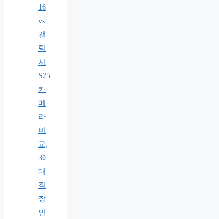
16
vs
갤
럭
시
S25
카
메
라
비
교,
30
대
직
장
인