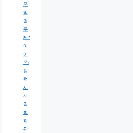
폰
발
열
문
제?
아
이
폰/
갤
럭
시
해
결
법
과
관