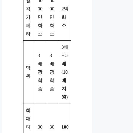
광
50
50
각
00
00
2억
카
만
만
화
메
화
화
소
라
소
소
3배
3
3
+
5
배
배
배
망
광
광
(10
원
학
학
배
줌
줌
지
원)
최
대
디
30
30
100