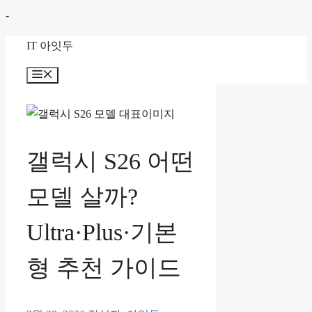
컨
-
텐
IT 아잇두
츠
로
메
뉴
건
너
뛰
기
갤럭시 S26 어떤
모델 살까?
Ultra·Plus·기본
형 추천 가이드