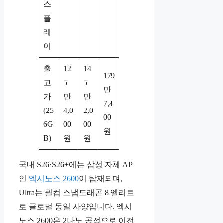
스
플
레
이
출
12
14
179
고
5
5
만
가
만
만
7,4
(25
4,0
2,0
00
6G
00
00
원
B)
원
원
국내 S26·S26+에는 삼성 자체 AP
인
엑시노스 2600
이 탑재되며,
Ultra는 퀄컴 스냅드래곤 8 엘리트
로 글로벌 동일 사양입니다. 엑시
노스 2600은 2나노 공정으로 이전