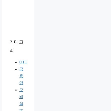
카테고
리
OTT
금
융
앱
모
바
일
IT