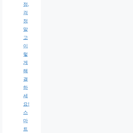
점,
걱
정
말
고
이
렇
게
해
결
하
세
요!
스
마
트