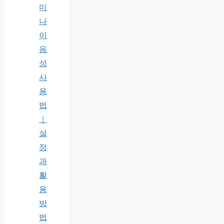
미
나
이
음
성
사
용
법
｜
설
정
과
활
용
방
법