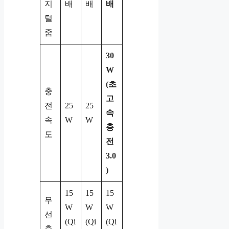
지
배
배
배
털
줌
30
W
(초
충
고
전
25
25
속
속
W
W
충
도
전
3.0
)
15
15
15
무
W
W
W
선
(Qi
(Qi
(Qi
충