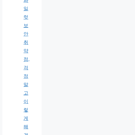
파
일
럿
보
안
취
약
점,
걱
정
말
고
이
렇
게
해