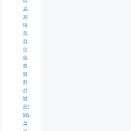
비
교,
30
대
직
장
인
의
현
명
한
선
택
은?
MS
코