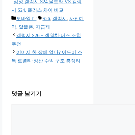
삼성 갤럭시 S24 울트라 VS 갤럭
시 S24, 플러스 차이 비교
카
태
모바일 IT
S26
,
갤럭시
,
사전예
테
그
약
,
알뜰폰
,
자급제
고
갤럭시 S26 + 갤워치·버즈 조합
리
추천
이미지 한 장에 얼마? 어도비 스
톡 로열티·정산 수익 구조 총정리
댓글 남기기
댓
글