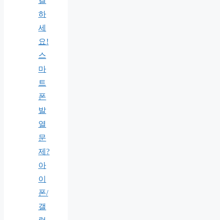
결
하
세
요!
스
마
트
폰
발
열
문
제?
아
이
폰/
갤