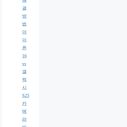
해
결
방
법
아
이
폰
16
vs
갤
럭
시
S25
카
메
라