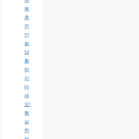
맥
북
충
전
안
됨,
당
황
하
지
마
세
요!
확
실
한