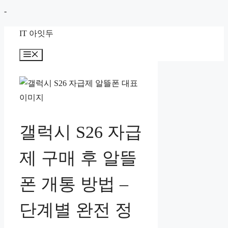
컨
-
텐
IT 아잇두
츠
로
메
뉴
건
너
뛰
기
갤럭시 S26 자급
제 구매 후 알뜰
폰 개통 방법 –
단계별 완전 정