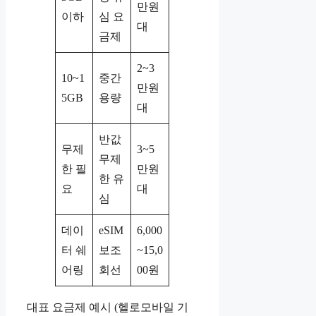
만원
이하
심 요
대
금제
2~3
10~1
중간
만원
5GB
용량
대
반값
무제
3~5
무제
한 필
만원
한 유
요
대
심
데이
eSIM
6,000
터 쉐
보조
~15,0
어링
회선
00원
대표 요금제 예시 (헬로모바일 기