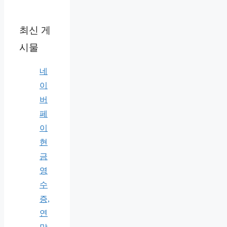
최신 게
시물
네
이
버
페
이
현
금
영
수
증,
연