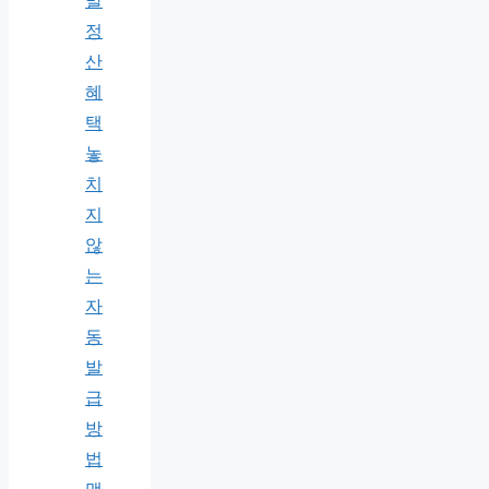
말
정
산
혜
택
놓
치
지
않
는
자
동
발
급
방
법