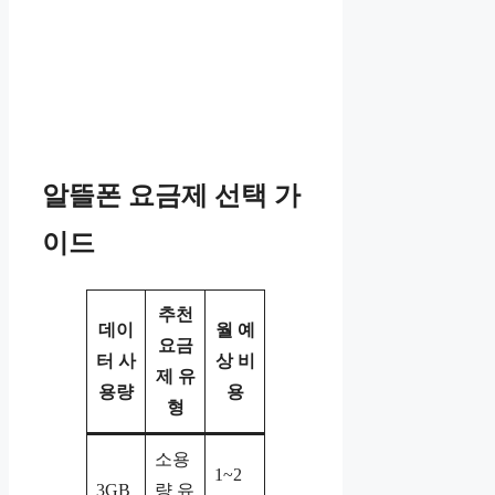
알뜰폰 요금제 선택 가
이드
추천
데이
월 예
요금
터 사
상 비
제 유
용량
용
형
소용
1~2
3GB
량 유