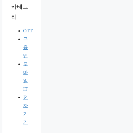
카테고
리
OTT
금
융
앱
모
바
일
IT
전
자
기
기