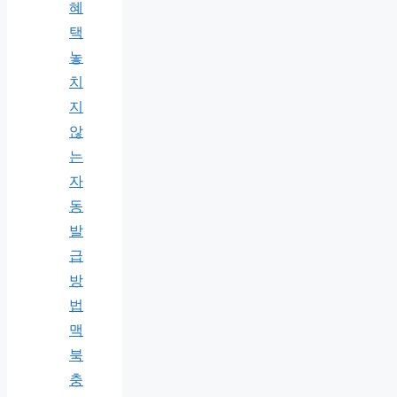
혜
택
놓
치
지
않
는
자
동
발
급
방
법
맥
북
충