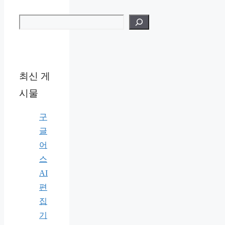
검색
최신 게
시물
구
글
어
스
AI
편
집
기