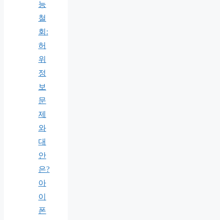
능
철
회:
허
위
정
보
문
제
와
대
안
은?
아
이
폰