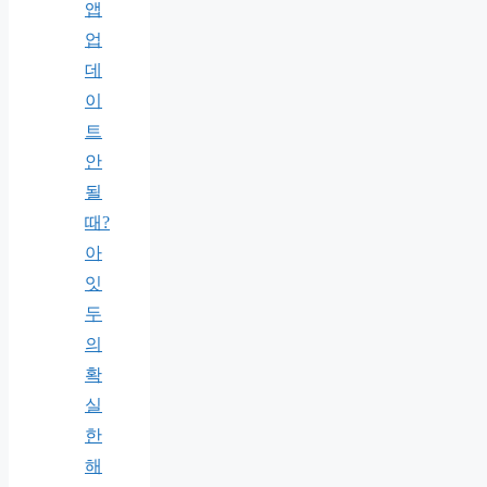
앱
업
데
이
트
안
될
때?
아
잇
두
의
확
실
한
해