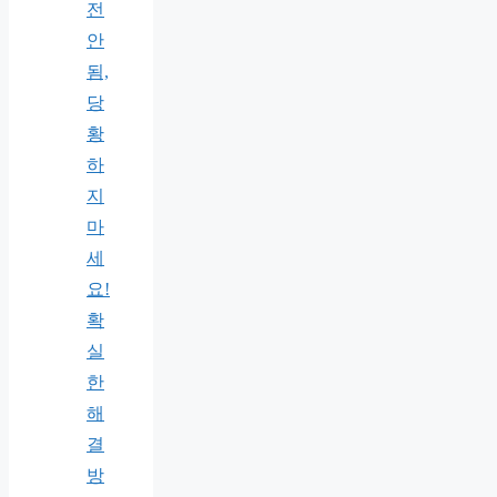
전
안
됨,
당
황
하
지
마
세
요!
확
실
한
해
결
방