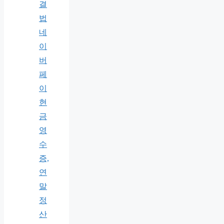
결
법
네
이
버
페
이
현
금
영
수
증,
연
말
정
산