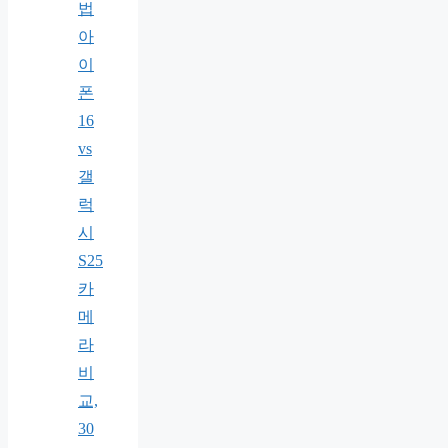
법
아
이
폰
16
vs
갤
럭
시
S25
카
메
라
비
교,
30