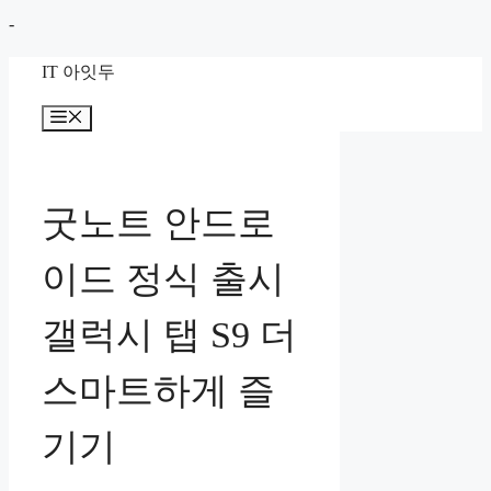
컨
-
텐
IT 아잇두
츠
로
메
뉴
건
너
뛰
굿노트 안드로
기
이드 정식 출시
갤럭시 탭 S9 더
스마트하게 즐
기기