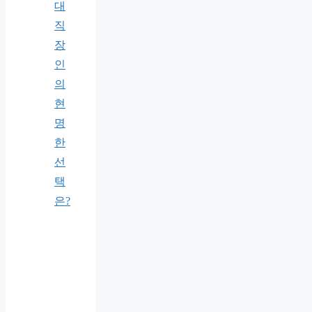
대
직
장
인
의
현
명
한
선
택
은?