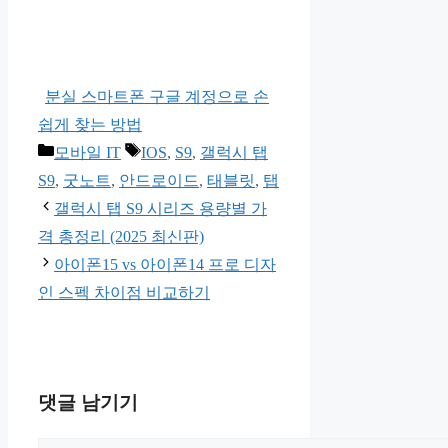
분실 스마트폰 구글 계정으로 손
쉽게 찾는 방법
카
태
모바일 IT
IOS
,
S9
,
갤럭시 탭
테
그
S9
,
굿노트
,
안드로이드
,
태블릿
,
탭
고
갤럭시 탭 S9 시리즈 용량별 가
리
격 총정리 (2025 최신판)
아이폰15 vs 아이폰14 프로 디자
인 스펙 차이점 비교하기
댓글 남기기