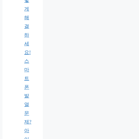
렇
게
해
결
하
세
요!
스
마
트
폰
발
열
문
제?
아