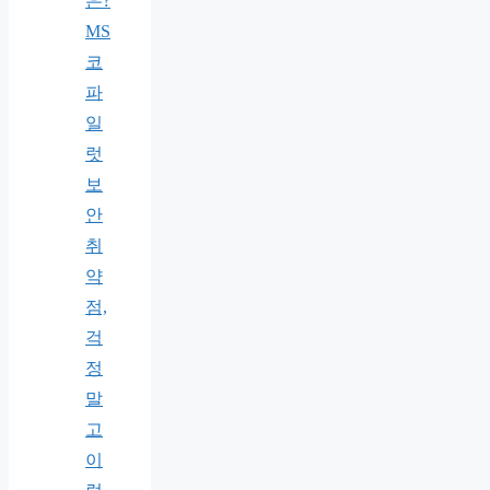
은?
MS
코
파
일
럿
보
안
취
약
점,
걱
정
말
고
이