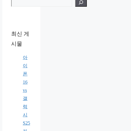
검색
최신 게
시물
아
이
폰
16
vs
갤
럭
시
S25