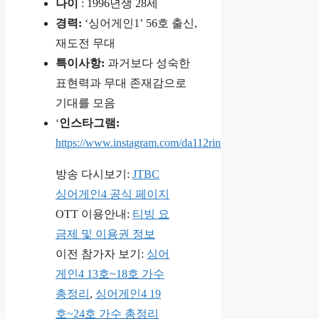
나이
: 1996년생 28세
경력:
‘싱어게인1’ 56호 출신,
재도전 무대
특이사항:
과거보다 성숙한
표현력과 무대 존재감으로
기대를 모음
‘
인스타그램:
https://www.instagram.com/da112rin
방송 다시보기:
JTBC
싱어게인4 공식 페이지
OTT 이용안내:
티빙 요
금제 및 이용권 정보
이전 참가자 보기:
싱어
게인4 13호~18호 가수
총정리
,
싱어게인4 19
호~24호 가수 총정리