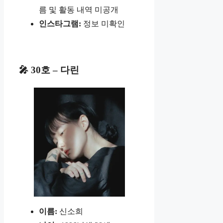
름 및 활동 내역 미공개
인스타그램:
정보 미확인
🎤 30호 – 다린
이름:
신소희