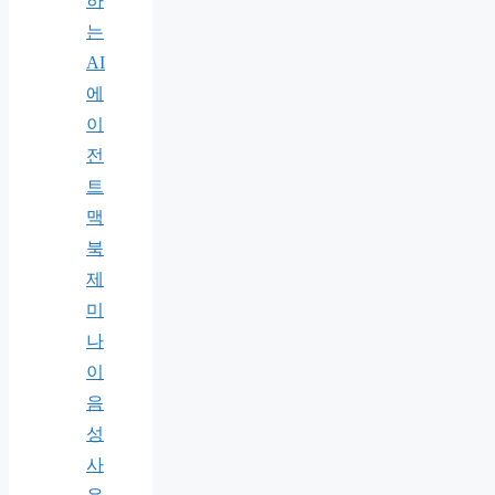
하
는
AI
에
이
전
트
맥
북
제
미
나
이
음
성
사