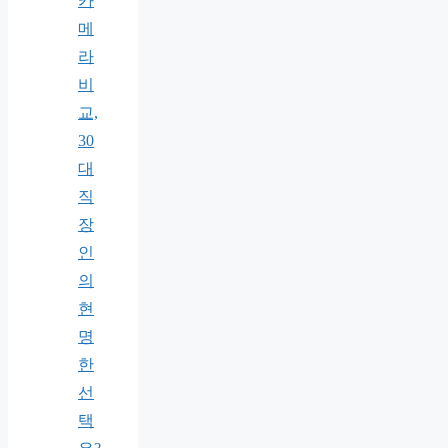
카
메
라
비
교,
30
대
직
장
인
의
현
명
한
선
택