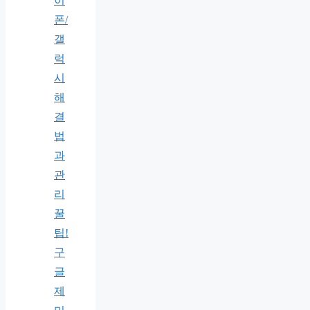
이
폰/
갤
럭
시
해
결
법
과
관
리
꿀
팁!
구
글
제