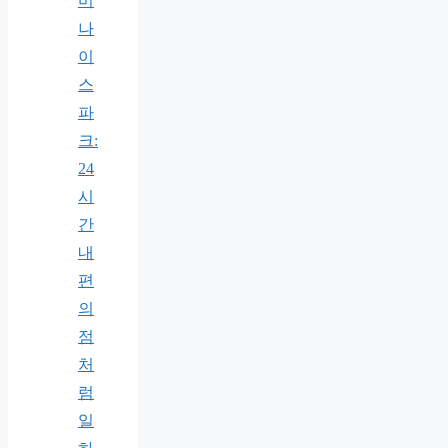
미
나
이
스
파
크:
24
시
간
내
편
의
점
처
럼
일