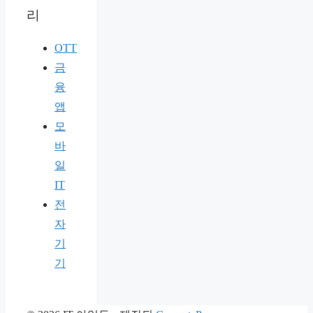
리
OTT
금
융
앱
모
바
일
IT
전
자
기
기