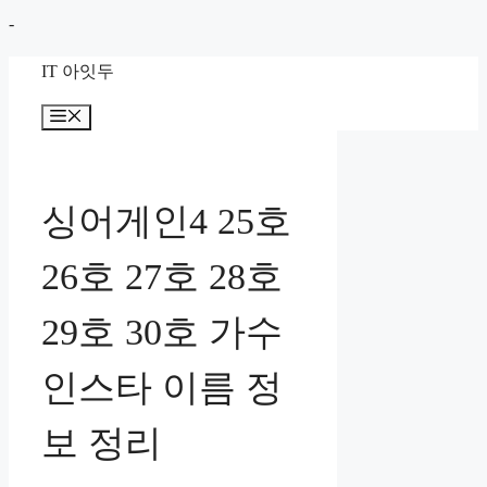
컨
-
텐
IT 아잇두
츠
로
메
뉴
건
너
뛰
싱어게인4 25호
기
26호 27호 28호
29호 30호 가수
인스타 이름 정
보 정리