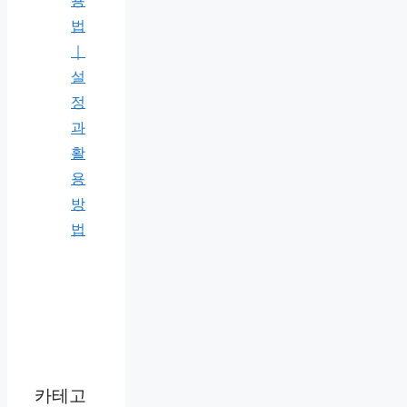
용
법
｜
설
정
과
활
용
방
법
카테고