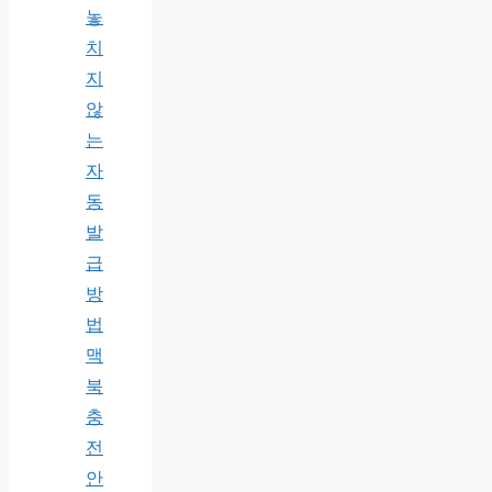
놓
치
지
않
는
자
동
발
급
방
법
맥
북
충
전
안