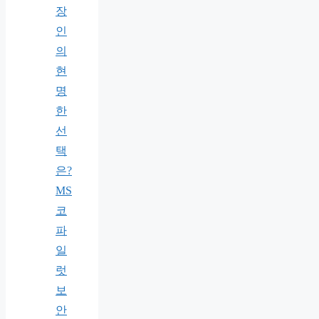
장
인
의
현
명
한
선
택
은?
MS
코
파
일
럿
보
안