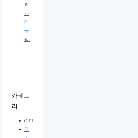
과
관
리
꿀
팁!
카테고
리
OTT
금
융