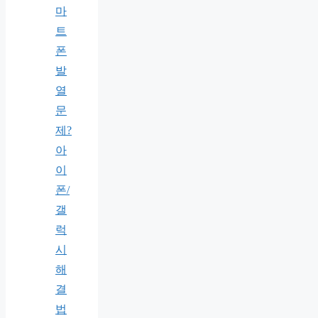
마
트
폰
발
열
문
제?
아
이
폰/
갤
럭
시
해
결
법