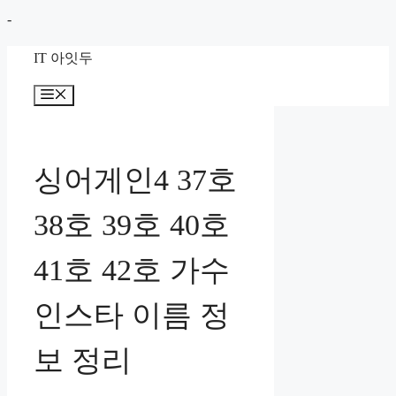
컨
-
텐
IT 아잇두
츠
로
메
뉴
건
너
뛰
싱어게인4 37호
기
38호 39호 40호
41호 42호 가수
인스타 이름 정
보 정리