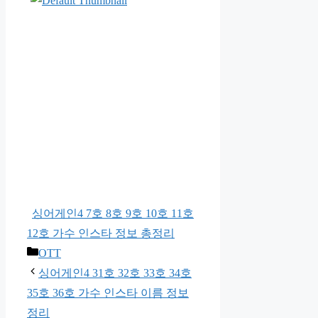
싱어게인4 7호 8호 9호 10호 11호
12호 가수 인스타 정보 총정리
카
OTT
테
싱어게인4 31호 32호 33호 34호
고
35호 36호 가수 인스타 이름 정보
리
정리