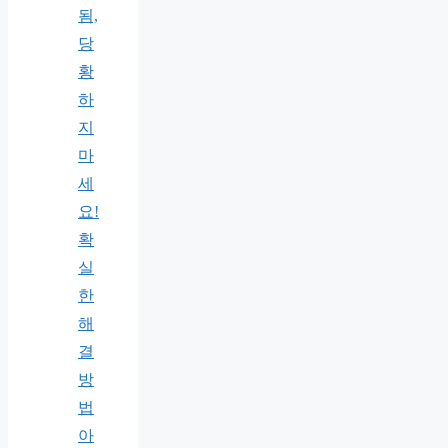
됨,
당
황
하
지
마
세
요!
확
실
한
해
결
방
법
아