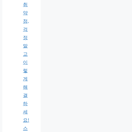
취
약
점,
걱
정
말
고
이
렇
게
해
결
하
세
요!
스