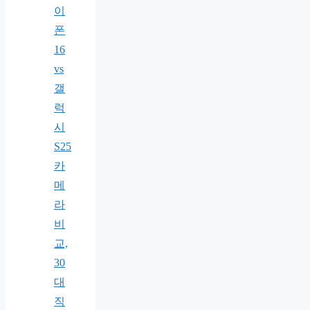
이
폰
16
vs
갤
럭
시
S25
카
메
라
비
교,
30
대
직