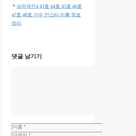
싱어게인4 43호 44호 45호 46호
47호 48호 가수 인스타 이름 정보
정리
댓글 남기기
댓
글
이
름
이