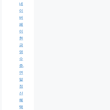
네
이
버
페
이
현
금
영
수
증,
연
말
정
산
혜
택