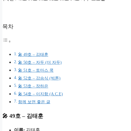
목차
🎤 49호 – 김태훈
🎤 50호 – 자두 (더 자두)
🎤 51호 – 토마스 쿡
🎤 52호 – 강승식 (빅톤)
🎤 53호 – 장하은
🎤 54호 – 이지함 (A.C.E)
함께 보면 좋은 글
🎤 49호 – 김태훈
이름:
김태훈