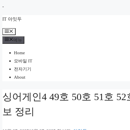
컨
-
텐
IT 아잇두
츠
로
메
뉴
건
메뉴
너
Home
뛰
모바일 IT
기
전자기기
About
싱어게인4 49호 50호 51호 5
보 정리