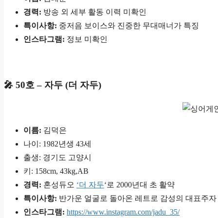
경력:
방송 외 세부 활동 이력 미확인
특이사항:
중저음 보이스와 진중한 무대매너가 특징
인스타그램:
정보 미확인
🎤 50호 – 자두 (더 자두)
이름:
김덕은
나이: 1982년생 43세
출생: 경기도 고양시
키: 158cm, 43kg,AB
경력:
혼성듀오
‘더 자두
‘로 2000년대 초 활약
특이사항:
반가운 얼굴로 돌아온 레트로 감성의 대표주자
인스타그램:
https://www.instagram.com/jadu_35/