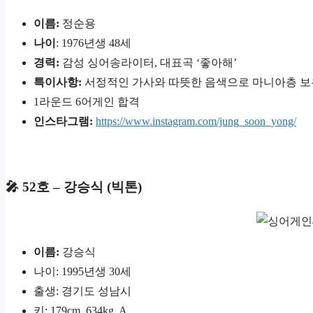
이름:
정순용
나이
: 1976년생 48세
경력:
감성 싱어송라이터, 대표곡 ‘좋아해’
특이사항:
서정적인 가사와 따뜻한 음색으로 마니아층 보
1라운드 6어게인 합격
인스타그램:
https://www.instagram.com/jung_soon_yong/
🎤 52호 – 강승식 (빅톤)
이름:
강승식
나이: 1995년생 30세
출생: 경기도 성남시
키: 179cm, 634kg, A