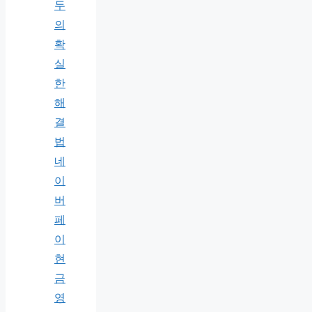
두
의
확
실
한
해
결
법
네
이
버
페
이
현
금
영