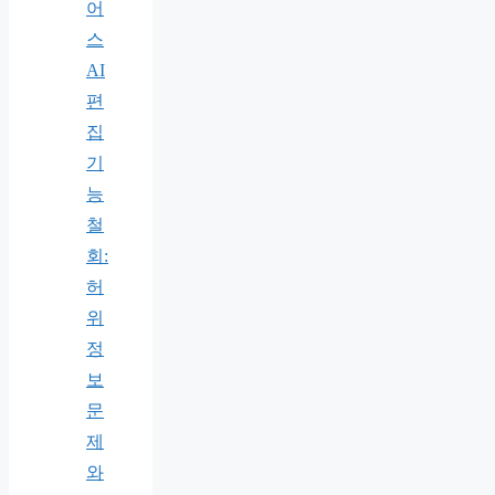
어
스
AI
편
집
기
능
철
회:
허
위
정
보
문
제
와