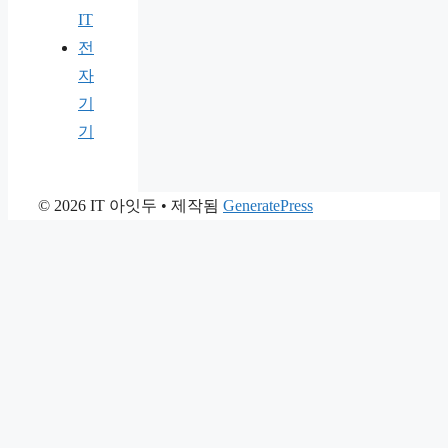
IT
전
자
기
기
© 2026 IT 아잇두
• 제작됨
GeneratePress