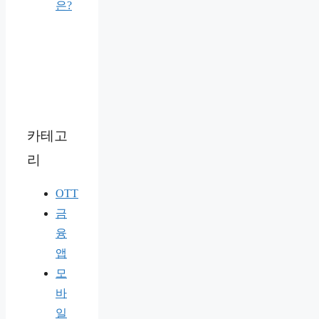
은?
카테고
리
OTT
금
융
앱
모
바
일