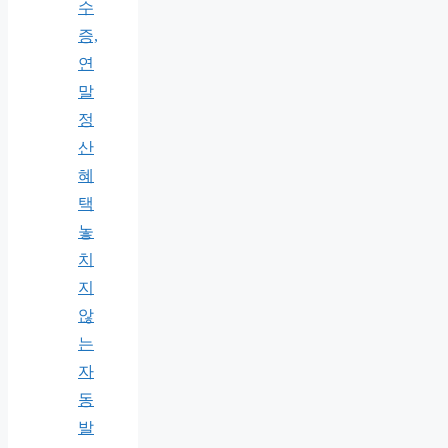
수
증,
연
말
정
산
혜
택
놓
치
지
않
는
자
동
발