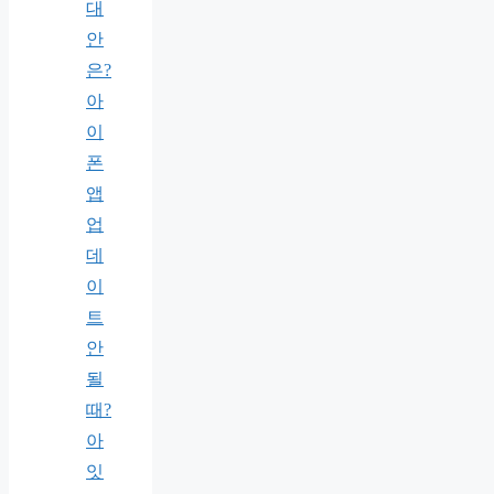
대
안
은?
아
이
폰
앱
업
데
이
트
안
될
때?
아
잇