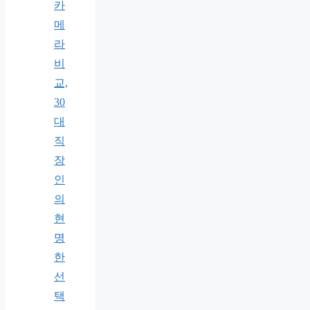
카
메
라
비
교,
30
대
직
장
인
의
현
명
한
선
택