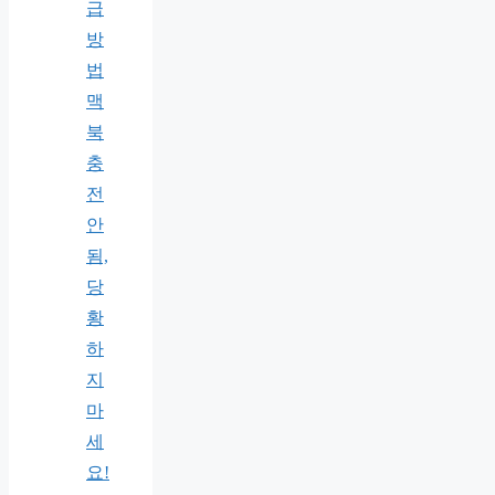
급
방
법
맥
북
충
전
안
됨,
당
황
하
지
마
세
요!