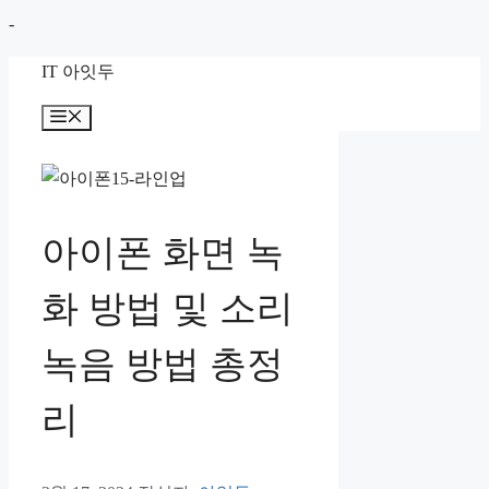
컨
-
텐
IT 아잇두
츠
로
메
뉴
건
너
뛰
기
아이폰 화면 녹
화 방법 및 소리
녹음 방법 총정
리