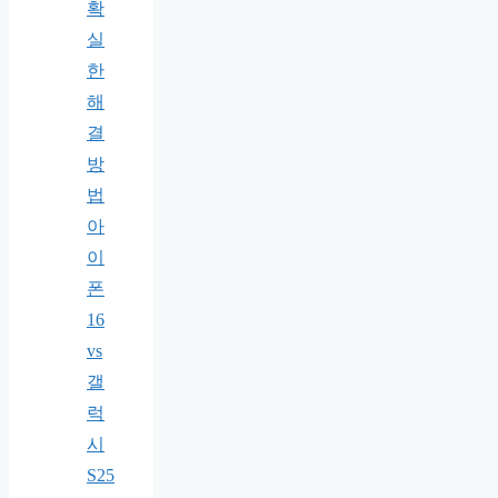
확
실
한
해
결
방
법
아
이
폰
16
vs
갤
럭
시
S25