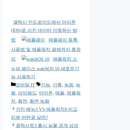
갤럭시 안드로이드에서 아이폰
(IOS)로 사진 데이터 이동하는 방
법
애플페이 등록,
사용법 및 애플워치 결제까지 총정
리
애플워치 스
누피 페이스 watchOS 10 새로운기
능 사용하기
카
태
모바일 IT
기능
,
기록
,
녹음
,
녹
테
그
화
,
아이패드
,
아이폰
,
애플
,
애플워
고
치
,
화면
,
화면 녹화
리
가민 베뉴3 VS 애플워치9 비교
리뷰 어떤걸 살까?
갤럭시핏3 출시 실물 공개 삼성