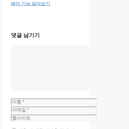
페이 기능 알아보기
댓글 남기기
댓
글
이
름
이
메
웹
일
사