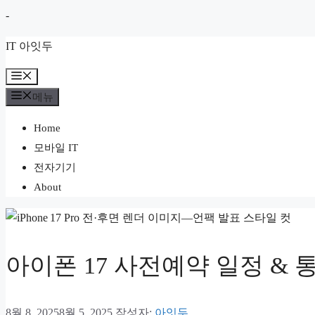
컨
-
텐
IT 아잇두
츠
로
메
뉴
건
메뉴
너
Home
뛰
모바일 IT
기
전자기기
About
아이폰 17 사전예약 일정 &
8월 8, 2025
8월 5, 2025
작성자:
아잇두