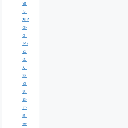
열
문
제?
아
이
폰/
갤
럭
시
해
결
법
과
관
리
꿀