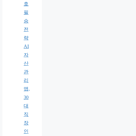
호
필
승
전
략
AI
자
산
관
리
앱,
30
대
직
장
인