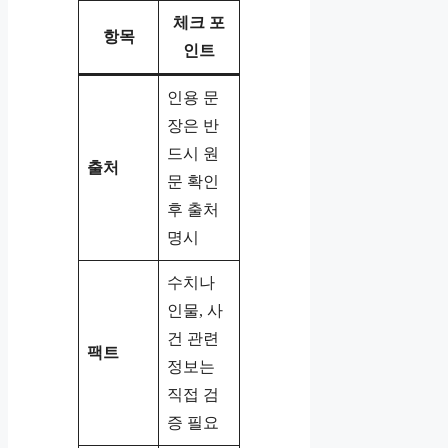
체크 포
항목
인트
인용 문
장은 반
드시 원
출처
문 확인
후 출처
명시
수치나
인물, 사
건 관련
팩트
정보는
직접 검
증 필요