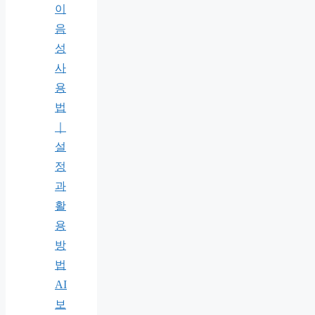
이
음
성
사
용
법
｜
설
정
과
활
용
방
법
AI
보