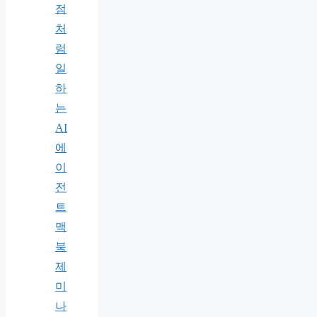
점
처
럼
일
하
는
AI
에
이
전
트
맥
북
제
미
나