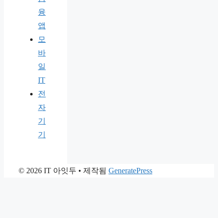
융
앱
모
바
일
IT
전
자
기
기
© 2026 IT 아잇두
• 제작됨
GeneratePress