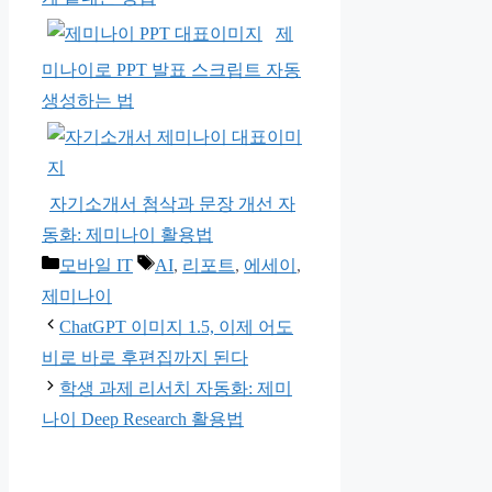
제
미나이로 PPT 발표 스크립트 자동
생성하는 법
자기소개서 첨삭과 문장 개선 자
동화: 제미나이 활용법
카
태
모바일 IT
AI
,
리포트
,
에세이
,
테
그
제미나이
고
ChatGPT 이미지 1.5, 이제 어도
리
비로 바로 후편집까지 된다
학생 과제 리서치 자동화: 제미
나이 Deep Research 활용법