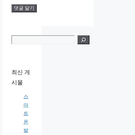
검색
최신 게
시물
스
마
트
폰
발