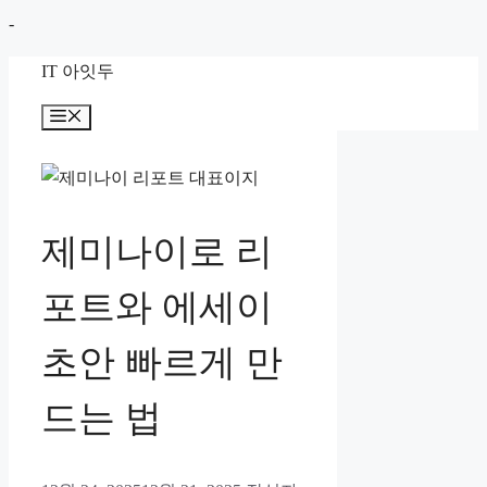
컨
-
텐
IT 아잇두
츠
로
메
뉴
건
너
뛰
기
제미나이로 리
포트와 에세이
초안 빠르게 만
드는 법