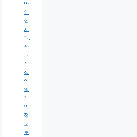
안
위
협
시
대,
30
대
직
장
인
의
개
인
정
보
보