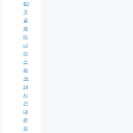
팁!
구
글
제
미
나
이
스
파
크:
24
시
간
내
편
의