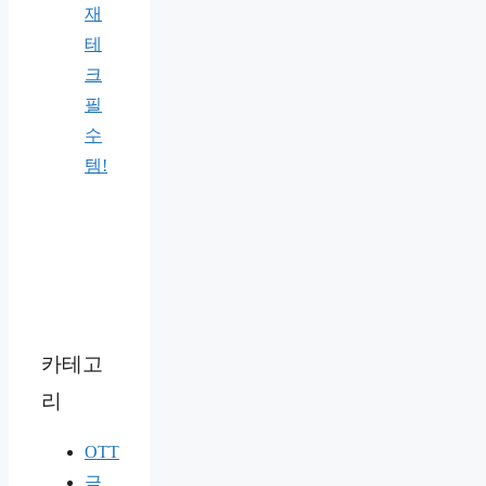
재
테
크
필
수
템!
카테고
리
OTT
금