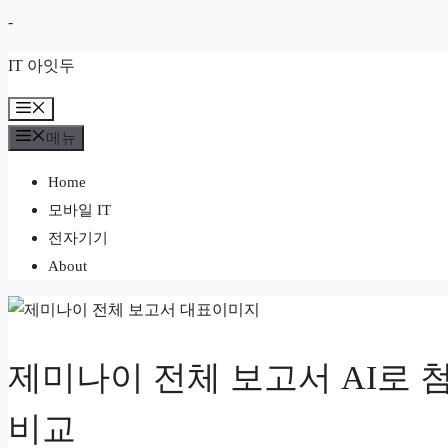
컨
-
텐
IT 아잇두
츠
로
메
뉴
건
메뉴
너
Home
뛰
모바일 IT
기
전자기기
About
제미나이 전체 보고서 AI로 
비교