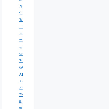
개
인
정
보
보
호
필
승
전
략
AI
자
산
관
리
앱,