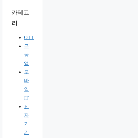
카테고
리
OTT
금
융
앱
모
바
일
IT
전
자
기
기