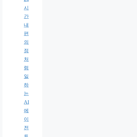
시
간
내
편
의
점
처
럼
일
하
는
AI
에
이
전
트