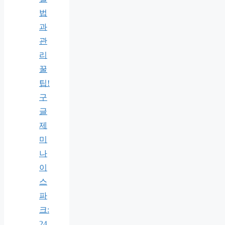
법
과
관
리
꿀
팁!
구
글
제
미
나
이
스
파
크:
24