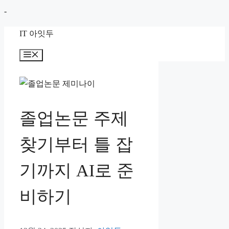
컨
-
텐
IT 아잇두
츠
로
메
뉴
건
너
뛰
기
졸업논문 주제
찾기부터 틀 잡
기까지 AI로 준
비하기