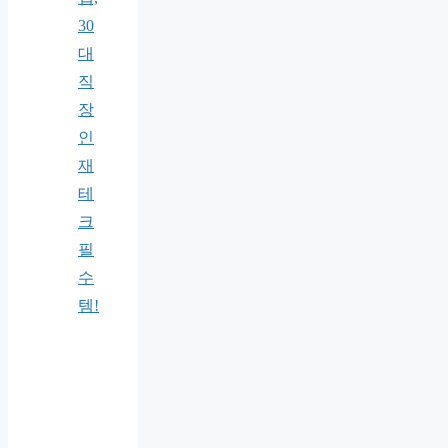
30
대
직
장
인
재
테
크
필
수
템!