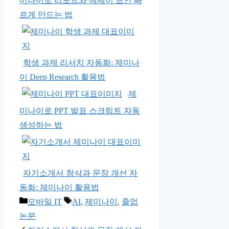
미나이로 리포트와 에세이 초안 빠
르게 만드는 법
학생 과제 리서치 자동화: 제미나
이 Deep Research 활용법
제
미나이로 PPT 발표 스크립트 자동
생성하는 법
자기소개서 첨삭과 문장 개선 자
동화: 제미나이 활용법
카
태
모바일 IT
AI
,
제미나이
,
졸업
테
그
논문