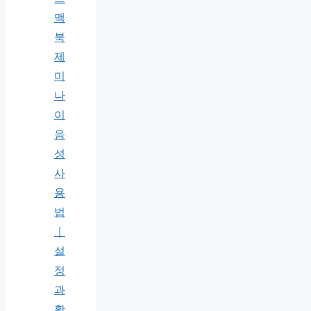
맥
북
제
미
나
이
음
성
사
용
법
｜
설
정
과
활