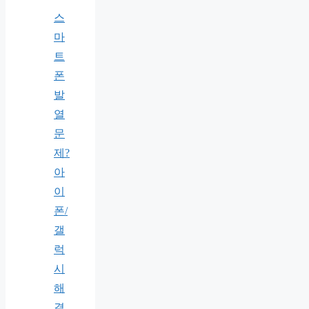
스
마
트
폰
발
열
문
제?
아
이
폰/
갤
럭
시
해
결