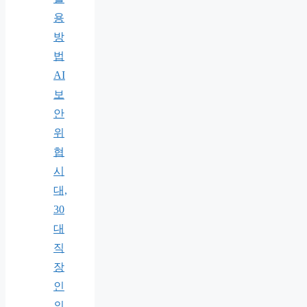
용
방
법
AI
보
안
위
협
시
대,
30
대
직
장
인
의