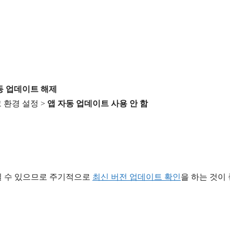
동 업데이트 해제
크 환경 설정 >
앱 자동 업데이트 사용 안 함
어질 수 있으므로 주기적으로
최신 버전 업데이트 확인
을 하는 것이