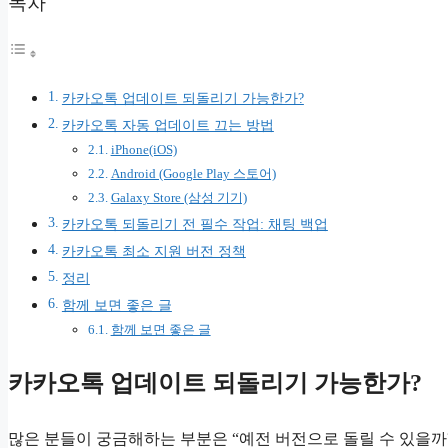
목차
카카오톡 업데이트 되돌리기 가능한가?
카카오톡 자동 업데이트 끄는 방법
iPhone(iOS)
Android (Google Play 스토어)
Galaxy Store (삼성 기기)
카카오톡 되돌리기 전 필수 작업: 채팅 백업
카카오톡 최소 지원 버전 정책
정리
함께 보면 좋은 글
함께 보면 좋은 글
카카오톡 업데이트 되돌리기 가능한가?
많은 분들이 궁금해하는 부분은 “예전 버전으로 돌릴 수 있을까