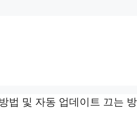
방법 및 자동 업데이트 끄는 