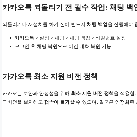
카카오톡 되돌리기 전 필수 작업: 채팅 백
되돌리기나 재설치를 하기 전에 반드시
채팅 백업
을 진행해야 
카카오톡 > 설정 > 채팅 > 채팅 백업 > 비밀번호 설정
로그인 후 채팅 복원으로 이전 대화 복원 가능
카카오톡 최소 지원 버전 정책
카카오는 보안과 안정성을 위해
최소 지원 버전 정책
을 적용합니
구버전을 설치해도
접속이 불가
할 수 있으며, 결국은 안정화된