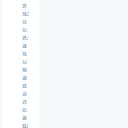
문
제?
아
이
폰/
갤
럭
시
해
결
법
과
관
리
꿀
팁!