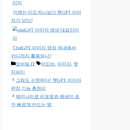
이제는 미드저니보다 챗GPT 이미
지가 낫다?
ChatGPT 이미지 생성 국내에서
어디까지 활용되나?
카
태
모바일 IT
어도비
,
이미지
,
챗
테
그
지피티
고
그림도 수정된다? 챗GPT 이미지
리
편집 기능 총정리
제미나이로 리포트와 에세이 초
안 빠르게 만드는 법