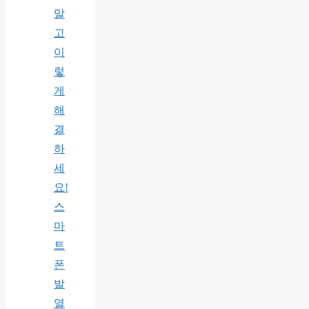
말
고
이
렇
게
해
결
하
세
요!
스
마
트
폰
발
열