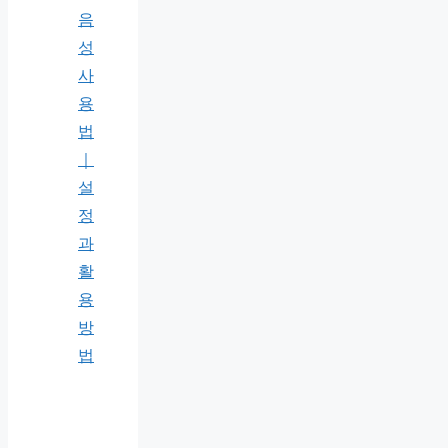
음
성
사
용
법
｜
설
정
과
활
용
방
법