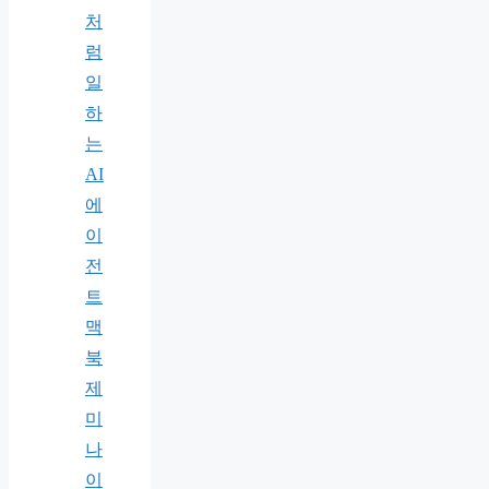
처
럼
일
하
는
AI
에
이
전
트
맥
북
제
미
나
이