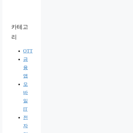
카테고
리
OTT
금
융
앱
모
바
일
IT
전
자