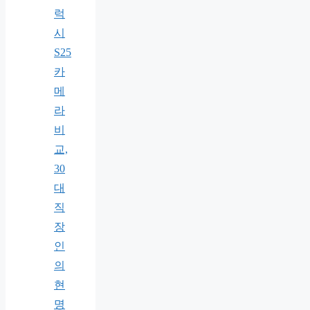
럭
시
S25
카
메
라
비
교,
30
대
직
장
인
의
현
명