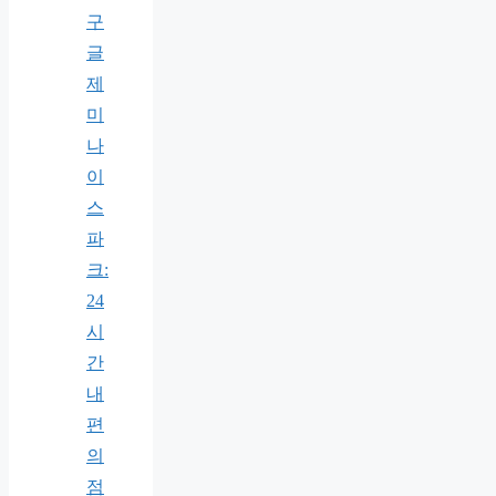
구
글
제
미
나
이
스
파
크:
24
시
간
내
편
의
점