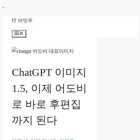
컨
-
텐
IT 아잇두
츠
로
메
뉴
건
너
뛰
기
ChatGPT 이미지
1.5, 이제 어도비
로 바로 후편집
까지 된다