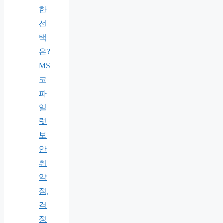
한
선
택
은?
MS
코
파
일
럿
보
안
취
약
점,
걱
정