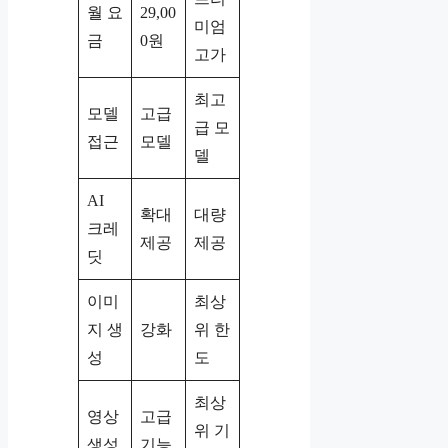
월 요
29,00
미엄
금
0원
고가
최고
모델
고급
급 모
접근
모델
델
AI
확대
대량
크레
제공
제공
딧
이미
최상
지 생
강화
위 한
성
도
최상
영상
고급
위 기
생성
기능