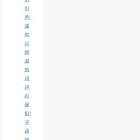
이
폰/
갤
럭
시
해
결
법
과
관
리
꿀
팁!
구
글
제