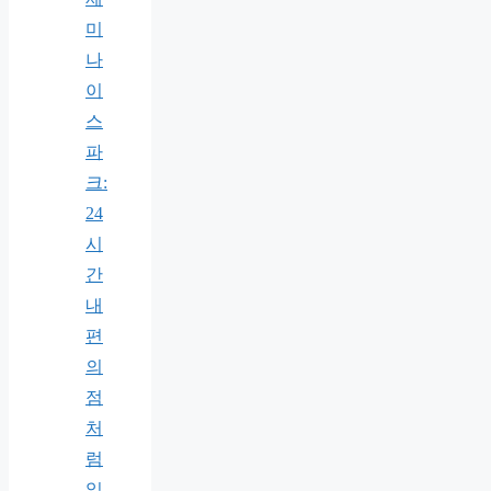
미
나
이
스
파
크:
24
시
간
내
편
의
점
처
럼
일