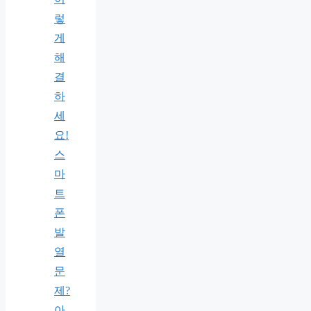
렇
게
해
결
하
세
요!
스
마
트
폰
발
열
문
제?
아