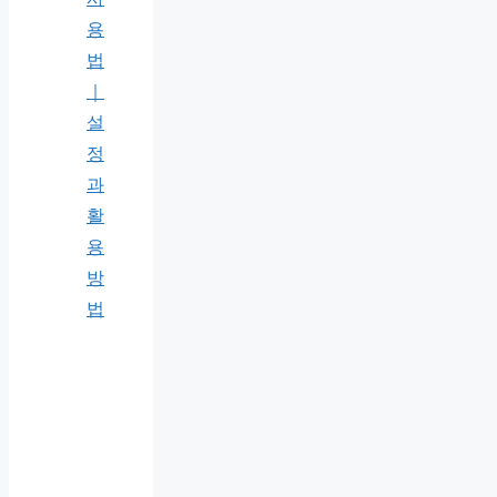
용
법
｜
설
정
과
활
용
방
법