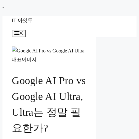
컨
-
텐
IT 아잇두
츠
로
메
뉴
건
너
뛰
기
Google AI Pro vs
Google AI Ultra,
Ultra는 정말 필
요한가?