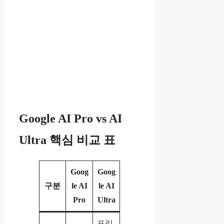
Google AI Pro vs AI
Ultra 핵심 비교 표
Goog
Goog
구분
le AI
le AI
Pro
Ultra
프리