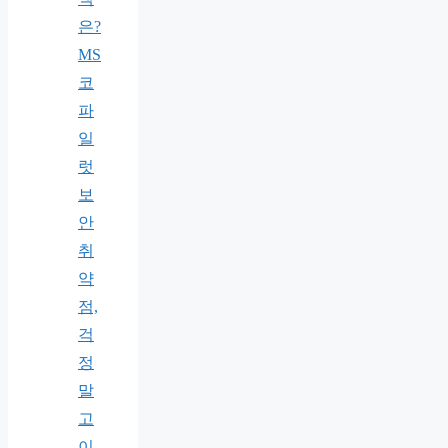
은?
MS
코
파
일
럿
보
안
취
약
점,
걱
정
말
고
이