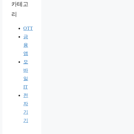
카테고
리
OTT
금
융
앱
모
바
일
IT
전
자
기
기