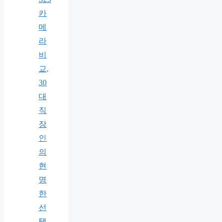
카
메
라
비
교,
30
대
직
장
인
의
현
명
한
선
택