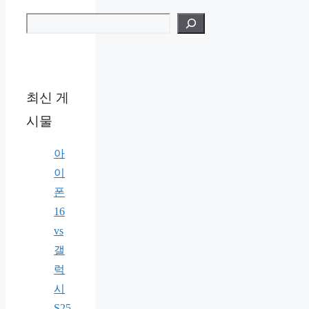
검색
최신 게
시물
아
이
폰
16
vs
갤
럭
시
S25