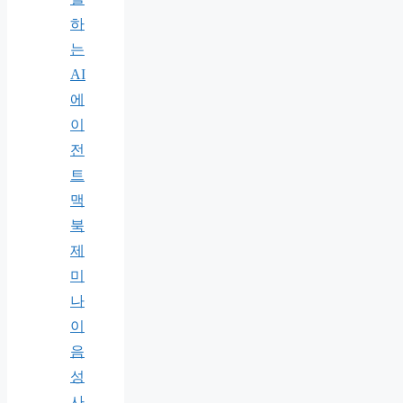
하
는
AI
에
이
전
트
맥
북
제
미
나
이
음
성
사