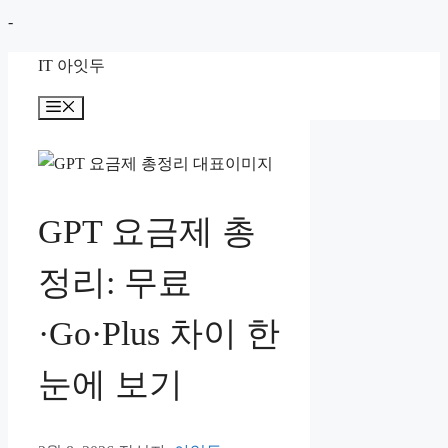
컨
-
텐
IT 아잇두
츠
로
메
뉴
건
너
뛰
기
GPT 요금제 총
정리: 무료
·Go·Plus 차이 한
눈에 보기