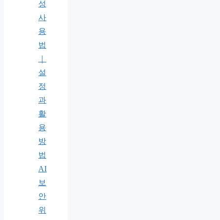
성
사
용
법
｜
설
정
과
활
용
방
법
AI
보
안
위