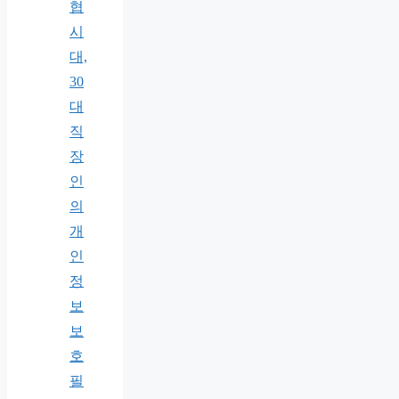
협
시
대,
30
대
직
장
인
의
개
인
정
보
보
호
필