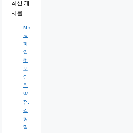
최신 게
시물
MS
코
파
일
럿
보
안
취
약
점,
걱
정
말