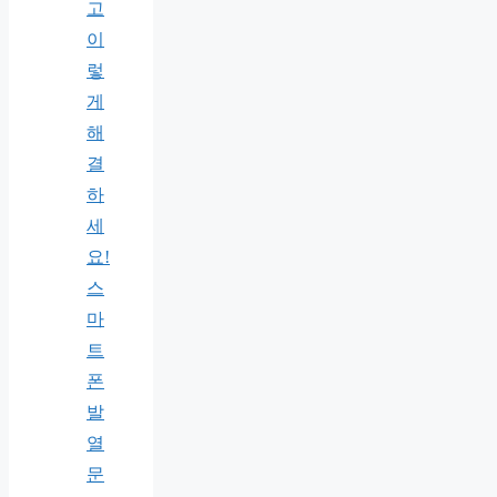
고
이
렇
게
해
결
하
세
요!
스
마
트
폰
발
열
문