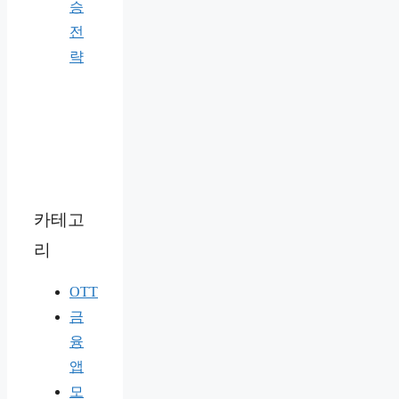
승
전
략
카테고
리
OTT
금
융
앱
모