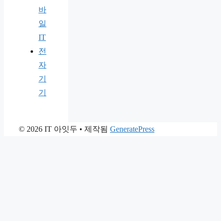
바
일
IT
전
자
기
기
© 2026 IT 아잇두
• 제작됨
GeneratePress