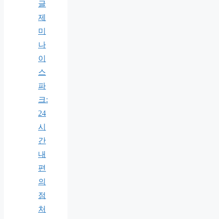
글
제
미
나
이
스
파
크:
24
시
간
내
편
의
점
처