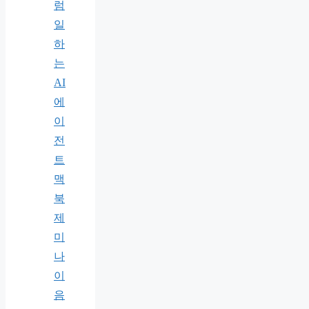
럼
일
하
는
AI
에
이
전
트
맥
북
제
미
나
이
음