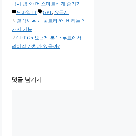
럭시 탭 S9 더 스마트하게 즐기기
카
태
모바일 IT
GPT
,
요금제
테
그
갤럭시 워치 울트라2에 바라는 7
고
가지 기능
리
GPT Go 요금제 분석: 무료에서
넘어갈 가치가 있을까?
댓글 남기기
댓
글