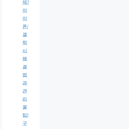
제?
아
이
폰/
갤
럭
시
해
결
법
과
관
리
꿀
팁!
구