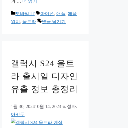
과 …
더 읽기
카
태
모바일 IT
아이폰
,
애플
,
애플
테
그
워치
,
울트라
댓글 남기기
고
리
갤럭시 S24 울트
라 출시일 디자인
유출 정보 총정리
1월 30, 2024
10월 14, 2023
작성자:
아잇두