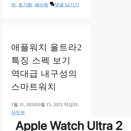
고
라
,
초기화
,
페어링
댓글 남기기
리
애플워치 울트라2
특징 스펙 보기
역대급 내구성의
스마트워치
1월 31, 2024
10월 15, 2023
작성자:
아잇두