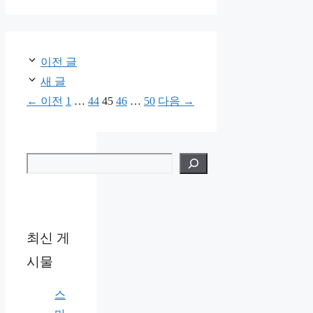
리
이전 글
새 글
페
페
페
페
페
←
이전
1
…
44
45
46
…
50
다음
→
이
이
이
이
이
지
지
지
지
지
검색
최신 게
시물
스