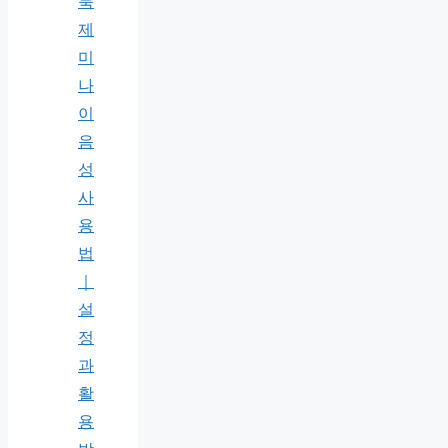
북
제
미
나
이
음
성
사
용
법
｜
설
정
과
활
용