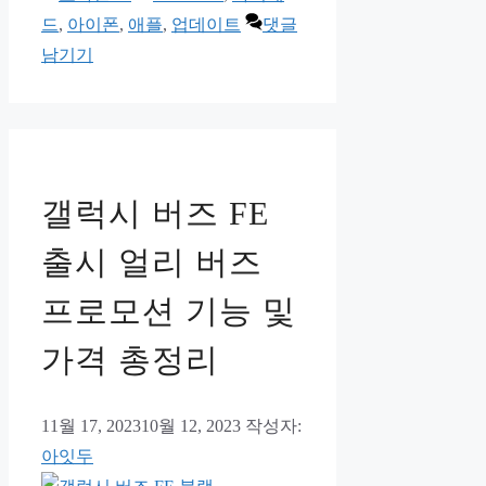
테
그
드
,
아이폰
,
애플
,
업데이트
댓글
고
남기기
리
갤럭시 버즈 FE
출시 얼리 버즈
프로모션 기능 및
가격 총정리
11월 17, 2023
10월 12, 2023
작성자:
아잇두