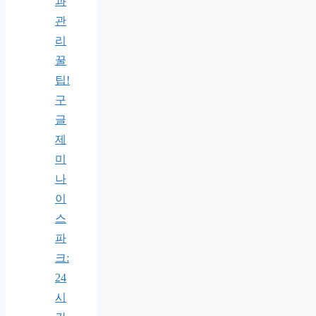
과
관
리
꿀
팁!
구
글
제
미
나
이
스
파
크:
24
시