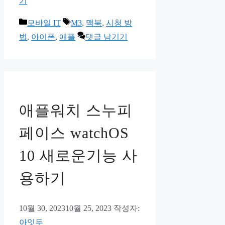
기
카
태
모바일 IT
M3
,
맥북
,
시청 방
테
그
법
,
아이폰
,
애플
댓글 남기기
고
리
애플워치 스누피
페이스 watchOS
10 새로운기능 사
용하기
10월 30, 2023
10월 25, 2023
작성자:
아잇두