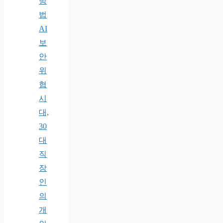
방
법
AI
보
안
위
협
시
대,
30
대
직
장
인
의
개