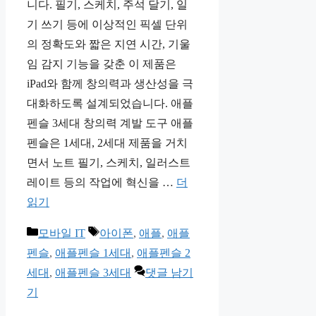
니다. 필기, 스케치, 주석 달기, 일
기 쓰기 등에 이상적인 픽셀 단위
의 정확도와 짧은 지연 시간, 기울
임 감지 기능을 갖춘 이 제품은
iPad와 함께 창의력과 생산성을 극
대화하도록 설계되었습니다. 애플
펜슬 3세대 창의력 계발 도구 애플
펜슬은 1세대, 2세대 제품을 거치
면서 노트 필기, 스케치, 일러스트
레이트 등의 작업에 혁신을 …
더
읽기
카
태
모바일 IT
아이폰
,
애플
,
애플
테
그
펜슬
,
애플펜슬 1세대
,
애플펜슬 2
고
세대
,
애플펜슬 3세대
댓글 남기
리
기