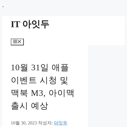
컨
-
텐
IT 아잇두
츠
로
건
메
너
뉴
뛰
기
10월 31일 애플
이벤트 시청 및
맥북 M3, 아이맥
출시 예상
10월 30, 2023
작성자:
아잇두