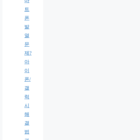
마
트
폰
발
열
문
제?
아
이
폰/
갤
럭
시
해
결
법