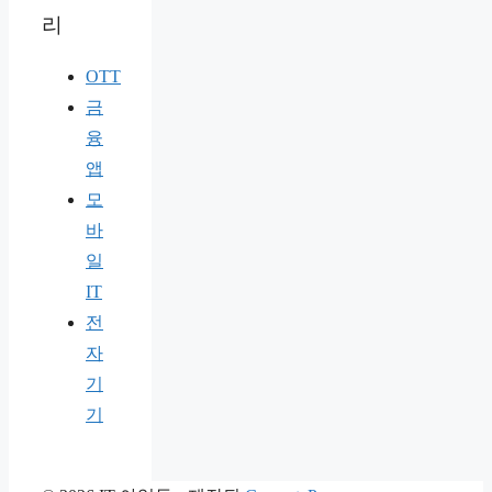
리
OTT
금
융
앱
모
바
일
IT
전
자
기
기