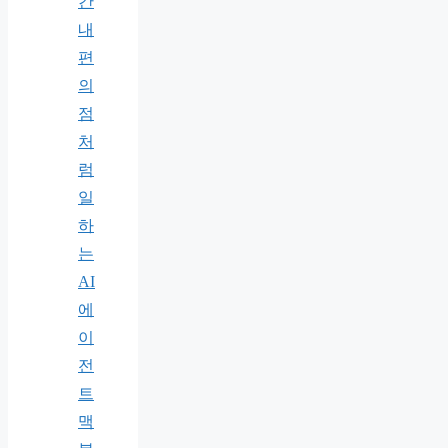
간
내
편
의
점
처
럼
일
하
는
AI
에
이
전
트
맥