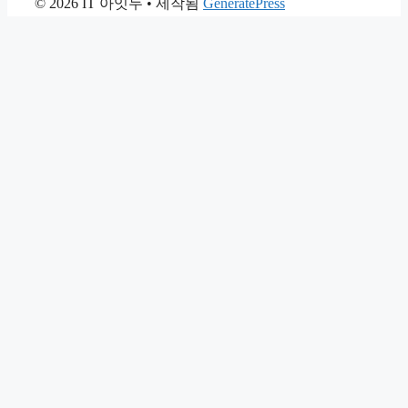
© 2026 IT 아잇두
• 제작됨
GeneratePress