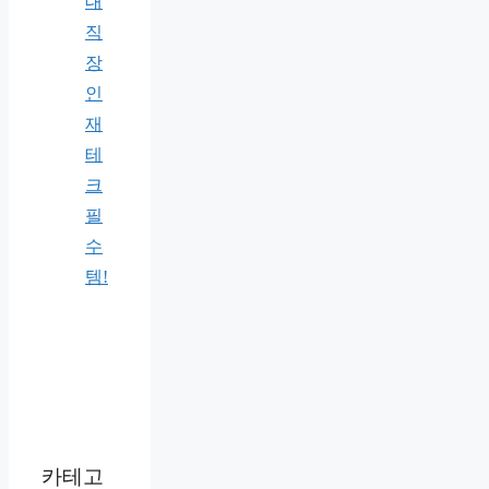
대
직
장
인
재
테
크
필
수
템!
카테고