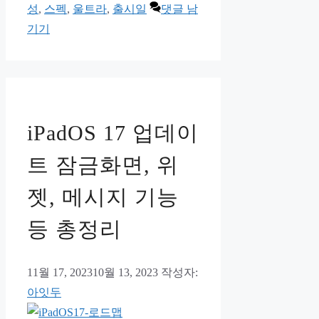
고
성
,
스펙
,
울트라
,
출시일
댓글 남
리
기기
iPadOS 17 업데이
트 잠금화면, 위
젯, 메시지 기능
등 총정리
11월 17, 2023
10월 13, 2023
작성자:
아잇두