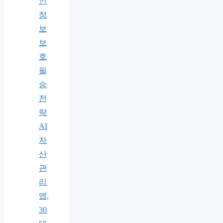
인
정
보
보
호
필
승
전
략
AI
자
산
관
리
앱,
30