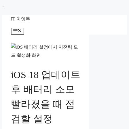
컨
-
텐
IT 아잇두
츠
로
메
뉴
건
너
뛰
기
iOS 18 업데이트
후 배터리 소모
빨라졌을 때 점
검할 설정