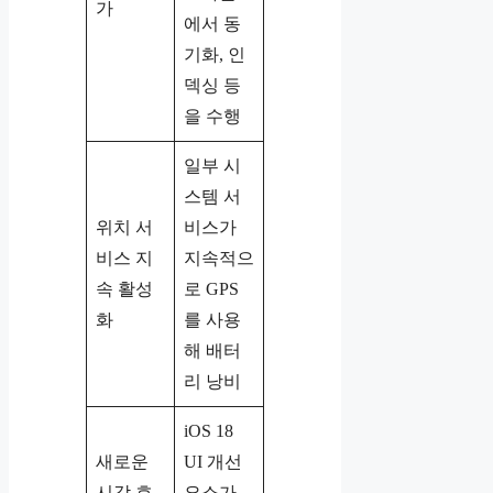
가
에서 동
기화, 인
덱싱 등
을 수행
일부 시
스템 서
위치 서
비스가
비스 지
지속적으
속 활성
로 GPS
화
를 사용
해 배터
리 낭비
iOS 18
새로운
UI 개선
시각 효
요소가