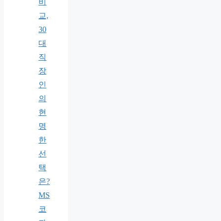
비
교,
30
대
직
장
인
의
현
명
한
선
택
은?
MS
코