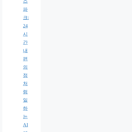
스
파
크:
24
시
간
내
편
의
점
처
럼
일
하
는
AI