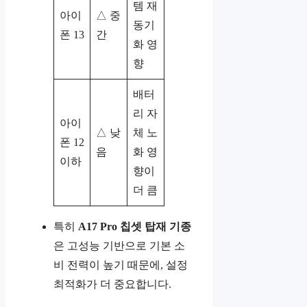
템 재
아이
△ 중
동기
폰 13
간
화 영
향
배터
리 자
아이
△ 낮
체 노
폰 12
음
화 영
이하
향이
더 큼
특히
A17 Pro 칩셋 탑재 기종
은 고성능 기반으로 기본 소
비 전력이 높기 때문에, 설정
최적화가 더 중요합니다.