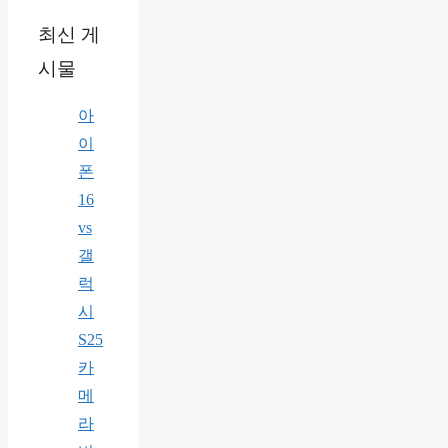
최신 게
시물
아
이
폰
16
vs
갤
럭
시
S25
카
메
라