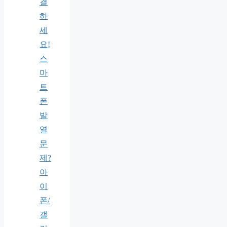
결
하
세
요!
스
마
트
폰
발
열
문
제?
아
이
폰/
갤