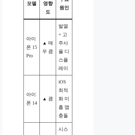
모델
영향
원인
도
발열
+ 고
아이
▲ 매
주사
폰 15
우 큼
율 디
Pro
스플
레이
iOS
최적
아이
▲ 큼
화 미
폰 14
흡 앱
충돌
시스