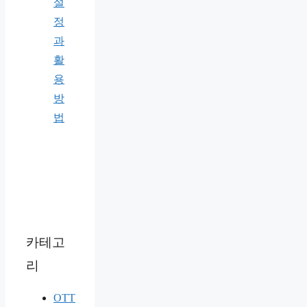
설
정
과
활
용
방
법
카테고
리
OTT