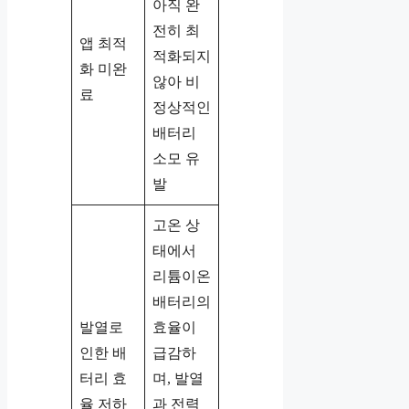
아직 완
전히 최
앱 최적
적화되지
화 미완
않아 비
료
정상적인
배터리
소모 유
발
고온 상
태에서
리튬이온
배터리의
발열로
효율이
인한 배
급감하
터리 효
며, 발열
율 저하
과 전력