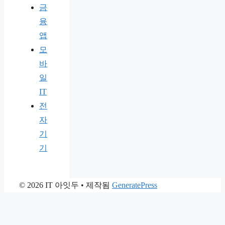
금
융
앱
모
바
일
IT
전
자
기
기
© 2026 IT 아잇두
• 제작됨
GeneratePress