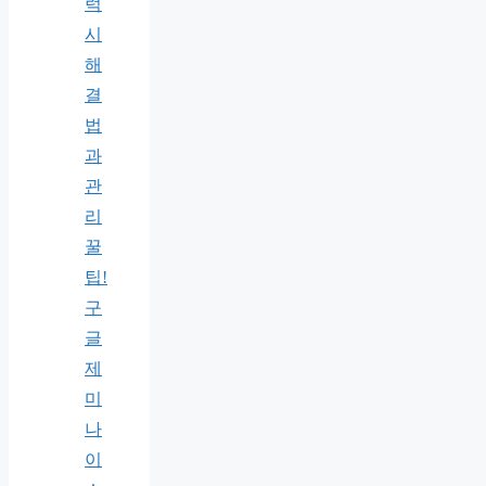
럭
시
해
결
법
과
관
리
꿀
팁!
구
글
제
미
나
이