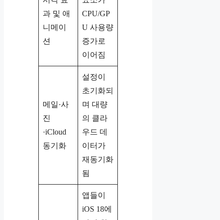
과 및 애
CPU/GP
니메이
U 사용량
션
증가로
이어짐
설정이
초기화되
메일·사
며 대량
진
의 클라
·iCloud
우드 데
동기화
이터가
재동기화
됨
앱들이
iOS 18에