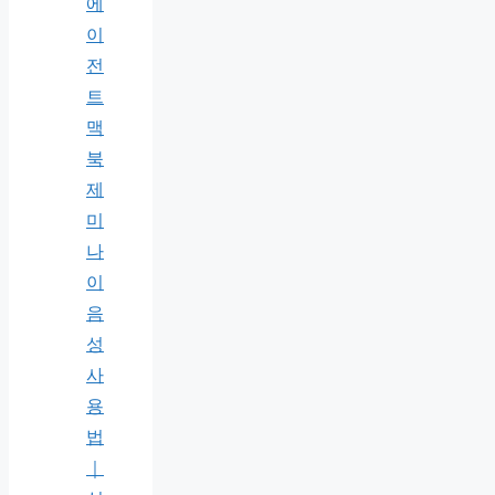
에
이
전
트
맥
북
제
미
나
이
음
성
사
용
법
｜