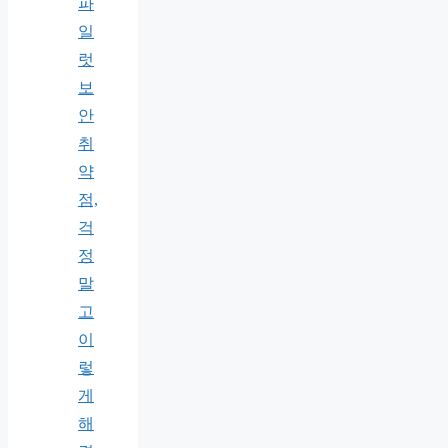
파
일
럿
보
안
취
약
점,
걱
정
말
고
이
렇
게
해