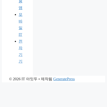
융
앱
모
바
일
IT
전
자
기
기
© 2026 IT 아잇두
• 제작됨
GeneratePress