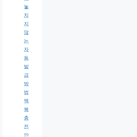
놓
치
지
않
는
자
동
발
급
방
법
맥
북
충
전
안