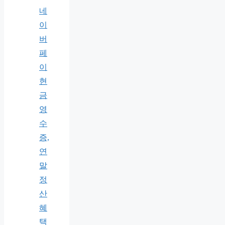
네
이
버
페
이
현
금
영
수
증,
연
말
정
산
혜
택