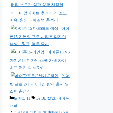
iOS 18 업데이트 후 배터리 소모
이슈, 원인과 해결법 총정리
아이
폰15 기본형 프로 시리즈 디자인
색상 – 핑크, 블루 출시
아이폰15 VS
아이폰14 디자인 스펙 가격 차이
비교 어떤 걸 살까?
에어
팟 프로 2세대 C타입 탑재 출시 및
스펙 총정리
카
태
모바일 IT
ios 18
,
발열
,
아이폰
,
테
그
애플
고
iOS 18 업데이트 후 배터리 소모