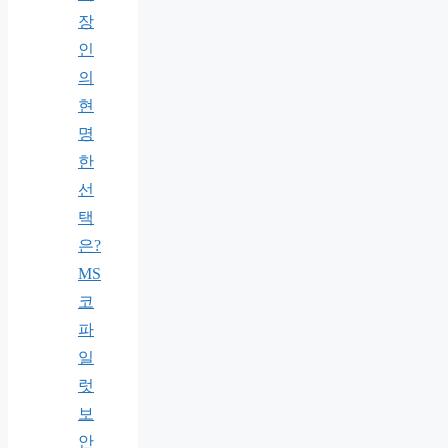
장
인
의
현
명
한
선
택
은?
MS
코
파
일
럿
보
안