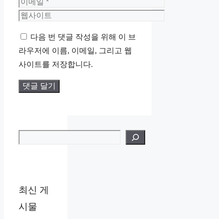
름
이
메
웹
일
사
다음 번 댓글 작성을 위해 이 브
이
라우저에 이름, 이메일, 그리고 웹
트
사이트를 저장합니다.
검색
최신 게
시물