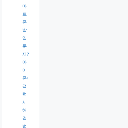
마
트
폰
발
열
문
제?
아
이
폰/
갤
럭
시
해
결
법