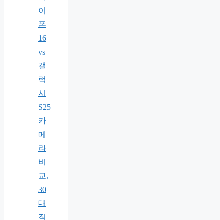
이
폰
16
vs
갤
럭
시
S25
카
메
라
비
교,
30
대
직