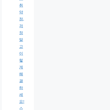
취
약
점,
걱
정
말
고
이
렇
게
해
결
하
세
요!
스