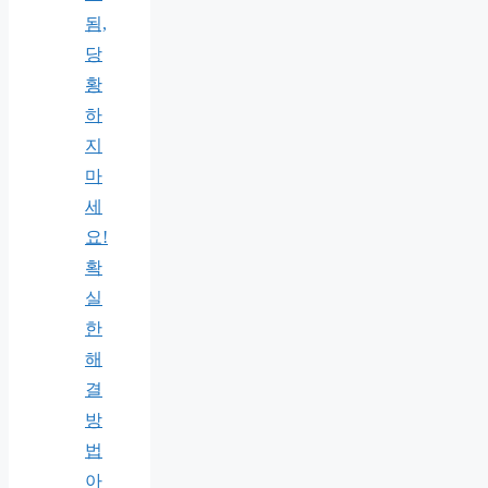
됨,
당
황
하
지
마
세
요!
확
실
한
해
결
방
법
아