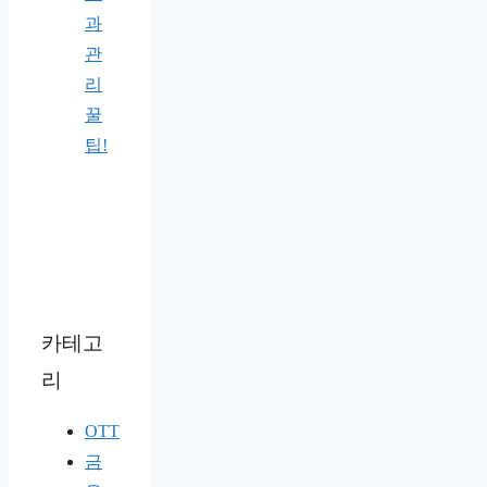
과
관
리
꿀
팁!
카테고
리
OTT
금