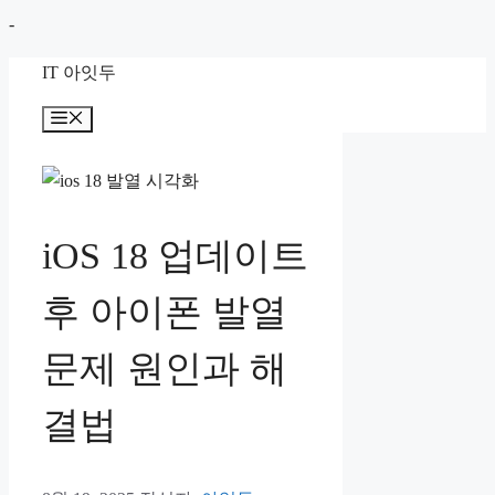
컨
-
텐
IT 아잇두
츠
로
메
뉴
건
너
뛰
기
iOS 18 업데이트
후 아이폰 발열
문제 원인과 해
결법